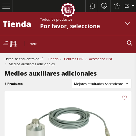
0
ES
0
Todos los productos
Tienda
Por favor, seleccione
neto
Usted se encuentra aquí:
Tienda
Centros CNC
Accesorios HNC
Medios auxiliares adicionales
Medios auxiliares adicionales
Sierras circulares y escuadradoras
1 Producto
Mejores resultados Ascendente
Cepilladoras-regruesadoras
Tupís
Sierras circulares y escuadradoras
Escuadradoras-tupís
Cepilladoras-regruesadoras
Combinadas de 5 operaciones
Tupís
Centros CNC