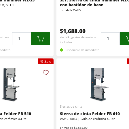
Calibradoras
con bastidor de base
0 V, 60 Hz
Lijadoras
.SET-N2-35-US
Máquinas cepilladoras y lijadoras de cepillos
Sierras de cinta
Taladros
$1,688.00
Cantidad
Cantidad
Seccionadoras
nvío no
sin IVA , gastos de envío no
Prensas de platos calientes & prensas de vacío
incluidos
Prensas de platos calientes & prensas de vacío
Sistemas de aspiración
nmediato
Disponible de inmediato
Extractores de polvo de aire limpio y unidades de extracción
% Sale
Equipamiento para el taller
Automatización y manipulación de materiales
Sierras de cinta
a Felder FB 510
Sierra de cinta Felder FB 610
e cerámica X-Life
WWS-F0014 | Guía de cerámica X-Life
en vez de
$6,685.00