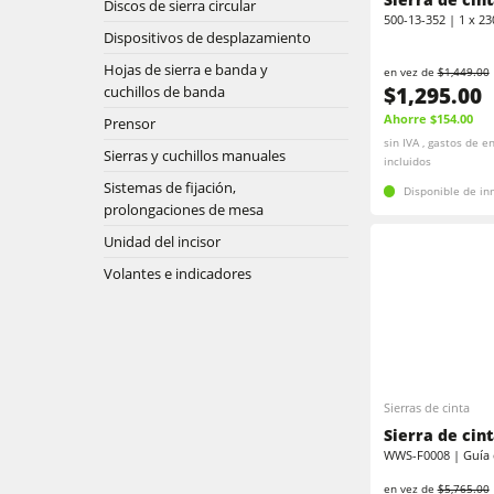
Encoladoras de cantos
Discos de sierra circular
500-13-352 | 1 x 23
Dispositivos de desplazamiento
Encoladoras de cantos
Lijadoras de banda larga y de cantos
Hojas de sierra e banda y
en vez de
$1,449.00
Máquina de cepillado
$1,295.00
cuchillos de banda
Sierras de cinta
Ahorre $154.00
Prensor
Taladros
sin IVA , gastos de e
Seccionadoras
Sierras y cuchillos manuales
incluidos
Sistemas de fijación,
Disponible de i
Extractores de polvo con filtro de aire
prolongaciones de mesa
Unidad del incisor
Alimentadores
Alimentadores
Volantes e indicadores
F4Solutions Software
Gestión de proyectos
Sierras de cinta
Sierra de cint
WWS-F0008 | Guía d
en vez de
$5,765.00