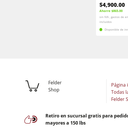
$4,900.00
Ahorre $865.00
sin IVA , gastos de e
incluidos
Disponible de i
Felder
Página i
Shop
Todas l
Felder 
Retiro en sucursal gratis para pedid
mayores a 150 lbs