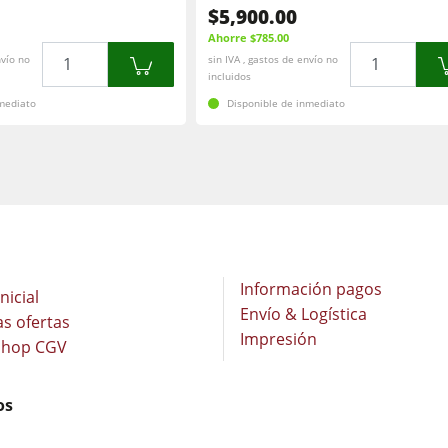
$5,900.00
Ahorre $785.00
Cantidad
Cantidad
nvío no
sin IVA , gastos de envío no
incluidos
nmediato
Disponible de inmediato
Información pagos
nicial
Envío & Logística
as ofertas
Impresión
Shop CGV
os