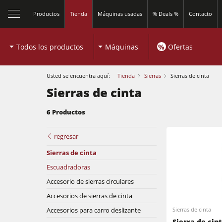
Productos
Tienda
Máquinas usadas
% Deals %
Contacto
Todos los productos
Máquinas
%
Ofertas
Usted se encuentra aquí:
Tienda
Sierras
Sierras de cinta
Sierras de cinta
6 Productos
regresar
Sierras de cinta
Sierras circulares y escuadradoras
Escuadradoras
Tupís
Accesorio de sierras circulares
Sierras circulares y escuadradoras
Accesorios de sierras de cinta
Combinadas de 5 operaciones
Accesorios para carro deslizante
Sierras de cinta
Tupís
Sierra de ci