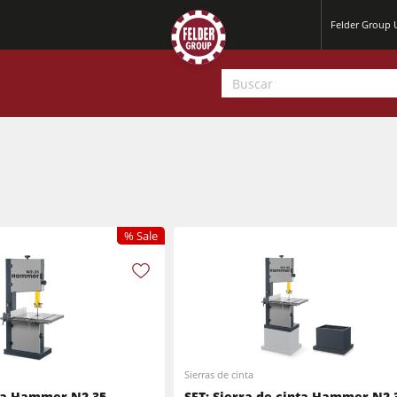
Felder Group
% Sale
Cepilladoras-regruesadoras
Escuadradoras-tupís
Cepilladoras-regruesadoras
Centros CNC
Sierras de cinta
Centros CNC
nta Hammer N2-35
SET: Sierra de cinta Hammer N2-