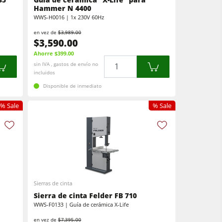
Hammer N 4400
WWS-H0016 | 1x 230V 60Hz
en vez de
$3,989.00
$3,590.00
Ahorre $399.00
Cantidad
sin IVA , gastos de envío no
incluidos
Disponible de inmediato
% Sale
% Sale
Sierras de cinta
Sierra de cinta Felder FB 710
WWS-F0133 | Guía de cerámica X-Life
en vez de
$7,395.00