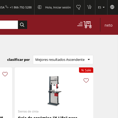
0
 USA
+1 866-792-5288
Hola, Iniciar sesión
ES
0
neto
clasificar por
Mejores resultados Ascendente
% Sale
Sierras de cinta
35
Guía de cerámica "X-Life" para