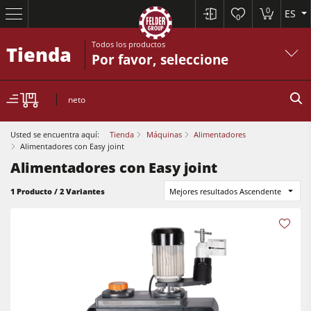
0
ES
0
Todos los productos
Tienda
Por favor, seleccione
neto
Usted se encuentra aquí:
Tienda
Máquinas
Alimentadores
Alimentadores con Easy joint
Alimentadores con Easy joint
Sierras circulares y escuadradoras
1 Producto / 2 Variantes
Mejores resultados Ascendente
Cepilladoras-regruesadoras
Tupís
Sierras circulares y escuadradoras
Escuadradoras-tupís
Cepilladoras-regruesadoras
Combinadas de 5 operaciones
Tupís
Centros CNC