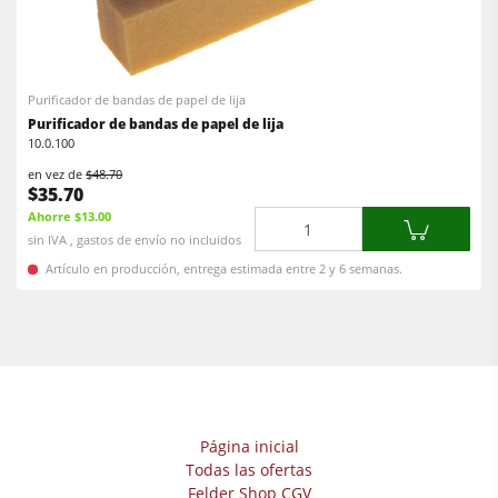
Centros CNC
Encoladoras de cantos
Encoladoras de cantos
Calibradoras
Lijadoras
Purificador de bandas de papel de lija
Lijadoras de banda larga y de cantos
Purificador de bandas de papel de lija
Máquina de cepillado
10.0.100
Máquinas cepilladoras y lijadoras de cepillos
Sierras de cinta
en vez de
$48.70
Sierras de cinta
$35.70
Taladros
Ahorre $13.00
Cantidad
Taladros
sin IVA , gastos de envío no incluidos
Seccionadoras
Seccionadoras
Artículo en producción, entrega estimada entre 2 y 6 semanas.
Prensas de platos calientes & prensas de vacío
Prensas de platos calientes & prensas de vacío
Sistemas de aspiración
Extractores de polvo con filtro de aire
Alimentadores
Extractores de polvo de aire limpio y unidades de extracción
Alimentadores
Página inicial
Equipamiento para el taller
Todas las ofertas
Felder Shop CGV