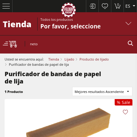
0
ES
0
Todos los productos
Tienda
Por favor, seleccione
neto
Usted se encuentra aquí:
Tienda
Lijado
Producto de lijado
Purificador de bandas de papel de lija
Purificador de bandas de papel
Sierras circulares y escuadradoras
de lija
Cepilladoras-regruesadoras
1 Producto
Mejores resultados Ascendente
Tupís
% Sale
Sierras circulares y escuadradoras
Escuadradoras-tupís
Cepilladoras-regruesadoras
Combinadas de 5 operaciones
Tupís
Centros CNC