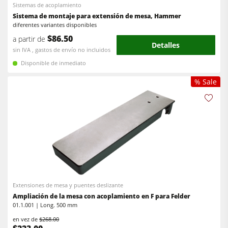
Equipamiento para el taller
Sistemas de acoplamiento
Sistema de montaje para extensión de mesa, Hammer
F4Solutions Software
diferentes variantes disponibles
$86.50
a partir de
Automatización y manipulación de materiales
Detalles
sin IVA , gastos de envío no incluidos
Gestión de proyectos
Disponible de inmediato
% Sale
Extensiones de mesa y puentes deslizante
Ampliación de la mesa con acoplamiento en F para Felder
01.1.001 | Long. 500 mm
en vez de
$268.00