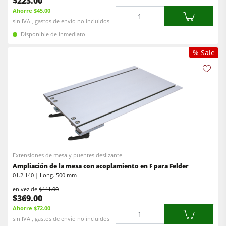
$223.00
Ahorre $45.00
Cantidad
sin IVA , gastos de envío no incluidos
Disponible de inmediato
% Sale
Extensiones de mesa y puentes deslizante
Ampliación de la mesa con acoplamiento en F para Felder
01.2.140 | Long. 500 mm
en vez de
$441.00
$369.00
Ahorre $72.00
Cantidad
sin IVA , gastos de envío no incluidos