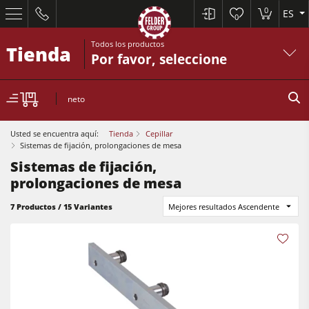
0
ES
0
Todos los productos
Tienda
Por favor, seleccione
neto
Usted se encuentra aquí:
Tienda
Cepillar
Sistemas de fijación, prolongaciones de mesa
Sistemas de fijación,
prolongaciones de mesa
Sierras circulares y escuadradoras
7 Productos / 15 Variantes
Mejores resultados Ascendente
Cepilladoras-regruesadoras
Tupís
Sierras circulares y escuadradoras
Escuadradoras-tupís
Cepilladoras-regruesadoras
Combinadas de 5 operaciones