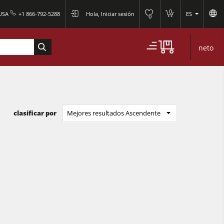
0
 USA
+1 866-792-5288
Hola, Iniciar sesión
ES
0
neto
clasificar por
Mejores resultados Ascendente