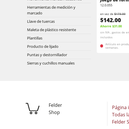
Lijadoras de banda larga y de cantos
12.0.055
Herramientas de medición y
Máquina de cepillado
marcado
en vez de
$173.00
Sierras de cinta
$142.00
Llave de tuercas
Taladros
Ahorre $31.00
Seccionadoras
Maleta de plástico resistente
sin IVA , gastos de e
Plantillas
incluidos
Extractores de polvo con filtro de aire
Artículo en prod
Producto de lijado
semanas.
Alimentadores
Puntas y destornillador
Alimentadores
Sierras y cuchillos manuales
F4Solutions Software
Gestión de proyectos
Felder
Página i
Shop
Todas l
Felder 