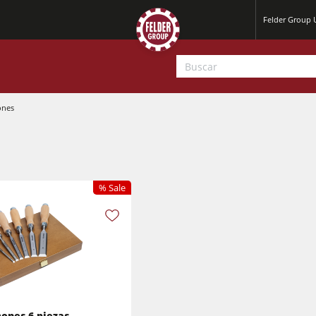
Felder Group
ones
% Sale
Cepilladoras-regruesadoras
Escuadradoras-tupís
Cepilladoras-regruesadoras
Centros CNC
Centros CNC
Calibradoras
Lijadoras
ones 6 piezas