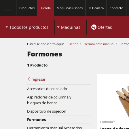
Productos
Tienda
Máquinas usadas
% Deals %
Contacto
Todos los productos
Máquinas
%
Ofertas
Usted se encuentra aquí:
Tienda
Herramienta manual
Form
Formones
1 Producto
Sierras circulares y escuadradoras
regresar
Accesorios de encolado
Tupís
Aspiradores de columna y
Sierras circulares y escuadradoras
bloques de banco
Combinadas de 5 operaciones
Dispositivo de sujeción
Tupís
Encoladoras de cantos
Formones
Formones
Encoladoras de cantos
Herramienta manual Accesorios
Juego de form