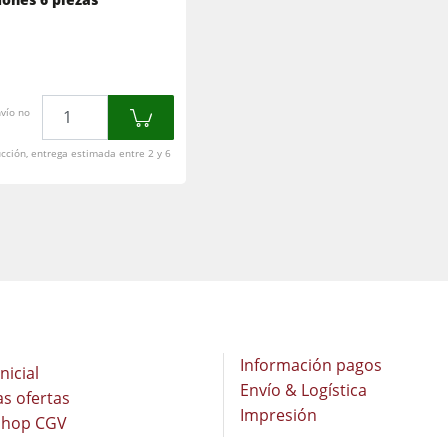
Máquinas cepilladoras y lijadoras de cepillos
Sierras de cinta
Taladros
Seccionadoras
Prensas de platos calientes & prensas de vacío
Cantidad
nvío no
Prensas de platos calientes & prensas de vacío
Sistemas de aspiración
Extractores de polvo de aire limpio y unidades de extracción
ucción, entrega estimada entre 2 y 6
Equipamiento para el taller
Automatización y manipulación de materiales
Información pagos
nicial
Envío & Logística
as ofertas
Impresión
Shop CGV