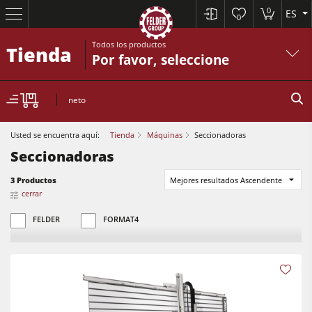
0
ES
0
Todos los productos
Tienda
Por favor, seleccione
neto
Usted se encuentra aquí:
Tienda
Máquinas
Seccionadoras
Seccionadoras
3 Productos
Mejores resultados Ascendente
Sierras circulares y escuadradoras
cerrar
Cepilladoras-regruesadoras
FELDER
FORMAT4
Tupís
Sierras circulares y escuadradoras
Escuadradoras-tupís
Cepilladoras-regruesadoras
Combinadas de 5 operaciones
Tupís
Centros CNC