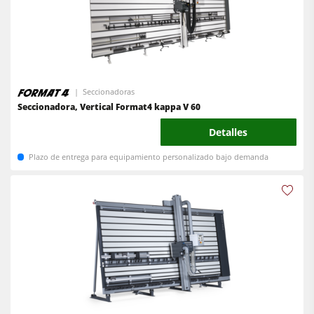
Centros CNC
Encoladoras de cantos
Encoladoras de cantos
Calibradoras
Lijadoras
Lijadoras de banda larga y de cantos
Máquina de cepillado
Seccionadoras
Máquinas cepilladoras y lijadoras de cepillos
Seccionadora, Vertical Format4 kappa V 60
Sierras de cinta
Sierras de cinta
Detalles
Taladros
Taladros
Plazo de entrega para equipamiento personalizado bajo demanda
Seccionadoras
Seccionadoras
Prensas de platos calientes & prensas de vacío
Prensas de platos calientes & prensas de vacío
Sistemas de aspiración
Extractores de polvo con filtro de aire
Alimentadores
Extractores de polvo de aire limpio y unidades de extracción
Alimentadores
Equipamiento para el taller