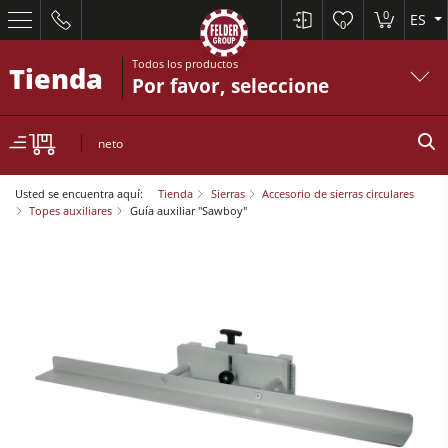
0
ES
0
Todos los productos
Tienda
Por favor, seleccione
neto
Usted se encuentra aquí:
Tienda
Sierras
Accesorio de sierras circulares
Topes auxiliares
Guía auxiliar "Sawboy"
Sierras circulares y escuadradoras
Cepilladoras-regruesadoras
Tupís
Sierras circulares y escuadradoras
Escuadradoras-tupís
Cepilladoras-regruesadoras
Combinadas de 5 operaciones