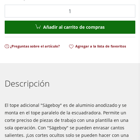
Equipamiento para el taller
Cantidad
F4Solutions Software
Automatización y manipulación de materiales
Añadir al carrito de compras
Gestión de proyectos
¿Preguntas sobre el artículo?
Agregar a la lista de favoritos
Descripción
El tope adicional "Sägeboy" es de aluminio anodizado y se
monta en el tope paralelo de la escuadradora. Permite un
corte preciso de piezas de trabajo con una plantilla en una
sola operación. Con "Sägeboy" se pueden enrasar cantos
salientes. ¡Los cortes ocultos solo se pueden hacer con una