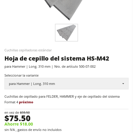
Tupís
Centros CNC
Centros CNC
Encoladoras de cantos
Encoladoras de cantos
Calibradoras
Lijadoras
Lijadoras de banda larga y de cantos
Máquina de cepillado
Cuchillas cepilladoras estándar
Máquinas cepilladoras y lijadoras de cepillos
Hoja de cepillo del sistema HS-M42
Sierras de cinta
Sierras de cinta
para Hammer | Long. 310 mm
Nro. de artículo
500-07-002
Taladros
Taladros
Seleccionar la variante
Seccionadoras
Seccionadoras
para Hammer | Long. 310 mm
Prensas de platos calientes & prensas de vacío
Prensas de platos calientes & prensas de vacío
Cuchillas de cepillado para FELDER, HAMMER y eje de cepillado del sistema
Sistemas de aspiración
Format 4
próximo
Extractores de polvo con filtro de aire
Alimentadores
en vez de
$93.50
$75.50
Extractores de polvo de aire limpio y unidades de extracción
Ahorre $18.00
Alimentadores
sin IVA , gastos de envío no incluidos