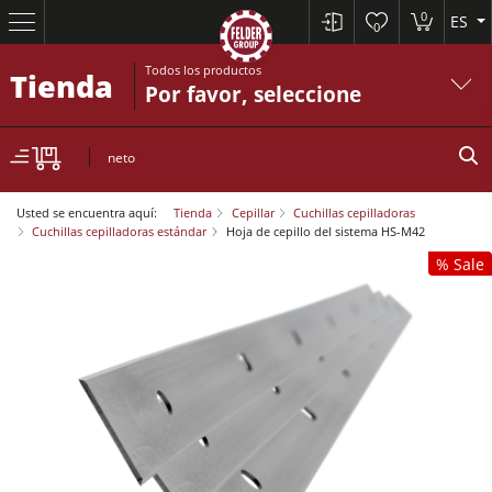
0
ES
0
Todos los productos
Tienda
Por favor, seleccione
neto
Usted se encuentra aquí:
Tienda
Cepillar
Cuchillas cepilladoras
Cuchillas cepilladoras estándar
Hoja de cepillo del sistema HS-M42
% Sale
Sierras circulares y escuadradoras
Cepilladoras-regruesadoras
Tupís
Sierras circulares y escuadradoras
Escuadradoras-tupís
Cepilladoras-regruesadoras
Combinadas de 5 operaciones