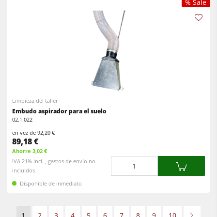
% Sale
Limpieza del taller
Embudo aspirador para el suelo
02.1.022
en vez de
92,20 €
89,18 €
Ahorre 3,02 €
Cantidad
IVA 21% incl. , gastos de envío no
incluidos
Disponible de inmediato
1
2
3
4
5
6
7
8
9
10