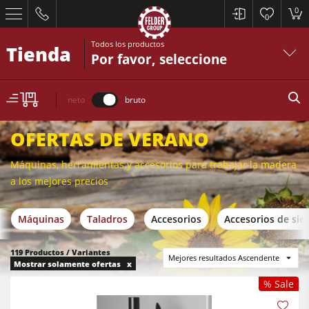
0
0
Todos los productos
Tienda
Por favor, seleccione
neto
bruto
OFERTAS DE VERANO
Máquinas, herramientas y accesorios para trabajar la madera
a los mejores precios
Máquinas
Taladros
Accesorios
Accesorios de sier
Sierras circulares y escuadradoras
Cepilladoras-regruesadoras
119 Productos / Variantes
Mejores resultados Ascendente
Mostrar solamente ofertas x
Tupís
% Sale
Sierras circulares y escuadradoras
Escuadradoras-tupís