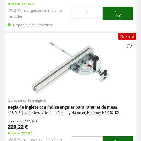
Ahorre 111,32 €
Cantidad
IVA 21% incl. , gastos de envío no
incluidos
Disponible de inmediato
% Sale
Guías de corte a inglete
Regla de inglete con índice angular para ranuras de mesa
423-043 | para sierras de cinta Felder y Hammer, Hammer HS 950, K2
en vez de
232,32 €
220,22 €
Ahorre 12,10 €
Cantidad
IVA 21% incl. , gastos de envío no