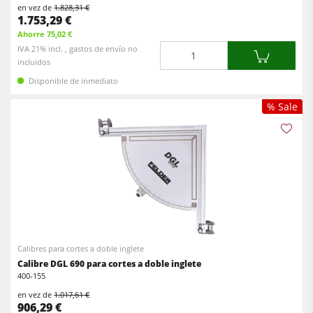
en vez de
1.828,31 €
1.753,29 €
Ahorre 75,02 €
Cantidad
IVA 21% incl. , gastos de envío no
incluidos
Disponible de inmediato
% Sale
Calibres para cortes a doble inglete
Calibre DGL 690 para cortes a doble inglete
400-155
en vez de
1.017,61 €
906,29 €