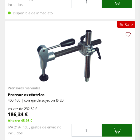
incluidos
Disponible de inmediato
% Sale
Prensores manuales
Prensor excéntrico
400-108 | con eje de sujeción Ø 20
en vez de
232,32 €
186,34 €
Ahorre 45,98 €
Cantidad
IVA 21% incl. , gastos de envío no
incluidos