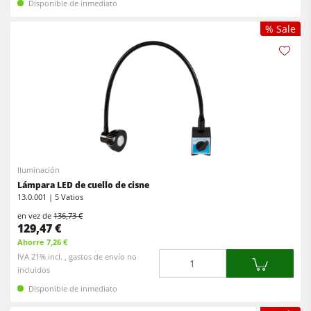
Disponible de inmediato
% Sale
Iluminación
Lámpara LED de cuello de cisne
13.0.001 | 5 Vatios
en vez de
136,73 €
129,47 €
Ahorre 7,26 €
Cantidad
IVA 21% incl. , gastos de envío no
incluidos
Disponible de inmediato