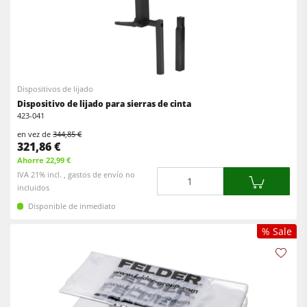
Extractores de polvo de aire limpio y unidades de extracción
Alimentadores
Equipamiento para el taller
F4Solutions Software
Dispositivos de lijado
Automatización y manipulación de materiales
Dispositivo de lijado para sierras de cinta
423-041
Gestión de proyectos
en vez de
344,85 €
321,86 €
Ahorre 22,99 €
Cantidad
IVA 21% incl. , gastos de envío no
incluidos
Disponible de inmediato
% Sale