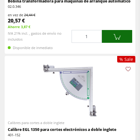
Bobina transformadora para máquinas de arranque automático
02.0.346
en vez de
24,44 €
20,57 €
Ahorre 3,87 €
Cantidad
IVA 21% incl. , gastos de envío no
incluidos
Disponible de inmediato
% Sale
Calibres para cortes a doble inglete
Calibre EGL 1350 para cortes electrónicos a doble inglete
401-152