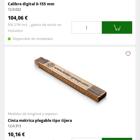
Calibre digital 0-155 mm
Equipamiento para el taller
12.0.022
F4Solutions Software
104,06 €
Cantidad
IVA 21% incl. , gastos de envío no
Automatización y manipulación de materiales
incluidos
Disponible de inmediato
Gestión de proyectos
Medidor de longitud y espesor
Cinta métrica plegable tipo tijera
12.0.313
10,16 €