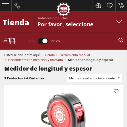
0
0
Todos los productos
Tienda
Por favor, seleccione
neto
bruto
Usted se encuentra aquí:
Tienda
Herramienta manual
Herramientas de medición y marcado
Medidor de longitud y espesor
Medidor de longitud y espesor
Sierras circulares y escuadradoras
3 Productos / 4 Variantes
Mejores resultados Ascendente
Cepilladoras-regruesadoras
Tupís
Sierras circulares y escuadradoras
Escuadradoras-tupís
Cepilladoras-regruesadoras
Combinadas de 5 operaciones
Tupís
Centros CNC