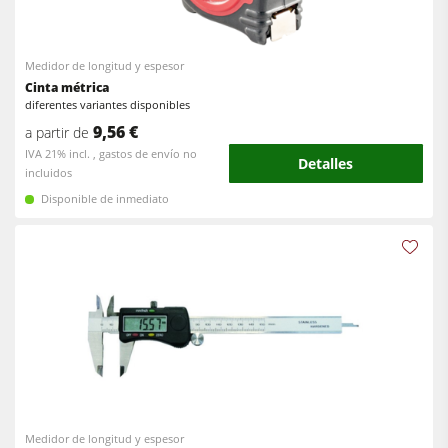
Escuadradoras-tupís
Encoladoras de cantos
Máquinas combinadas
Medidor de longitud y espesor
Calibradoras
Cinta métrica
Encoladoras de cantos
Lijadoras de banda larga y de cantos
diferentes variantes disponibles
Lijadoras
9,56 €
a partir de
Máquinas cepilladoras y lijadoras de cepillos
IVA 21% incl. , gastos de envío no
Detalles
Sierras de cinta
incluidos
Sierras de cinta
Disponible de inmediato
Taladros
Taladros
Sistemas de aspiración
Seccionadoras
Alimentadores
Briquetadoras
Prensas de platos calientes & prensas de vacío
Extractores de polvo con filtro de aire
Extractores de polvo de aire limpio y unidades de extracción
Alimentadores
Medidor de longitud y espesor