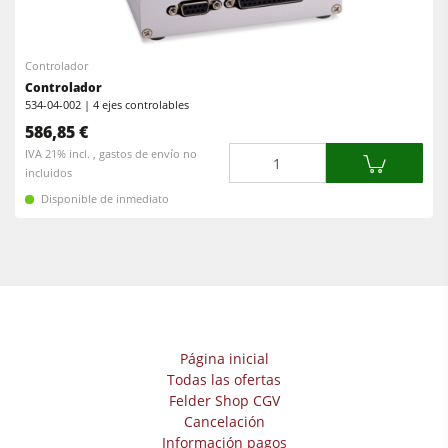
Escuadradoras-tupís
Encoladoras de cantos
Máquinas combinadas
Calibradoras
Controlador
Encoladoras de cantos
Controlador
Lijadoras de banda larga y de cantos
534-04-002 | 4 ejes controlables
Lijadoras
Máquinas cepilladoras y lijadoras de cepillos
586,85 €
Cantidad
IVA 21% incl. , gastos de envío no
Sierras de cinta
Sierras de cinta
incluidos
Taladros
Disponible de inmediato
Taladros
Sistemas de aspiración
Seccionadoras
Alimentadores
Briquetadoras
Prensas de platos calientes & prensas de vacío
Extractores de polvo con filtro de aire
Página inicial
Todas las ofertas
Extractores de polvo de aire limpio y unidades de extracción
Felder Shop CGV
Alimentadores
Cancelación
Información pagos