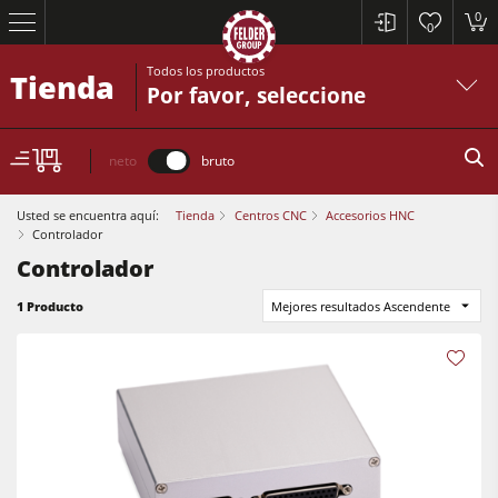
0
0
Todos los productos
Tienda
Por favor, seleccione
neto
bruto
Usted se encuentra aquí:
Tienda
Centros CNC
Accesorios HNC
Controlador
Controlador
Sierras circulares y escuadradoras
1 Producto
Mejores resultados Ascendente
Cepilladoras-regruesadoras
Tupís
Sierras circulares y escuadradoras
Escuadradoras-tupís
Cepilladoras-regruesadoras
Combinadas de 5 operaciones
Tupís
Centros CNC