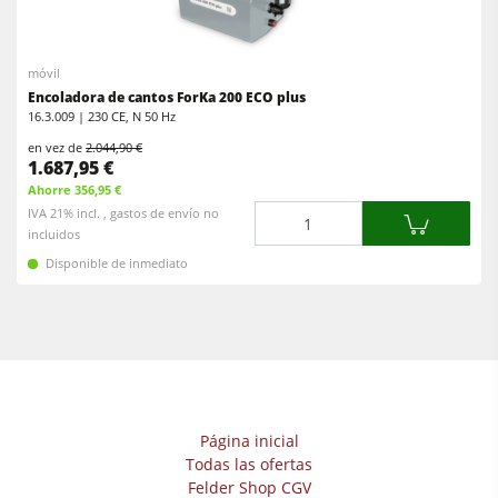
Escuadradoras-tupís
Encoladoras de cantos
Máquinas combinadas
Calibradoras
móvil
Encoladoras de cantos
Encoladora de cantos ForKa 200 ECO plus
Lijadoras de banda larga y de cantos
16.3.009 | 230 CE, N 50 Hz
Lijadoras
Máquinas cepilladoras y lijadoras de cepillos
en vez de
2.044,90 €
1.687,95 €
Sierras de cinta
Sierras de cinta
Ahorre 356,95 €
Taladros
Cantidad
IVA 21% incl. , gastos de envío no
Taladros
incluidos
Sistemas de aspiración
Disponible de inmediato
Seccionadoras
Alimentadores
Briquetadoras
Prensas de platos calientes & prensas de vacío
Extractores de polvo con filtro de aire
Extractores de polvo de aire limpio y unidades de extracción
Página inicial
Todas las ofertas
Alimentadores
Felder Shop CGV