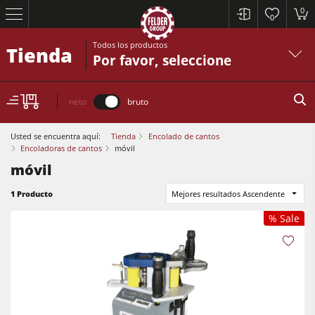
0
0
Todos los productos
Tienda
Por favor, seleccione
neto
bruto
Usted se encuentra aquí:
Tienda
Encolado de cantos
Encoladoras de cantos
móvil
móvil
Sierras circulares y escuadradoras
1 Producto
Mejores resultados Ascendente
Cepilladoras-regruesadoras
% Sale
Tupís
Sierras circulares y escuadradoras
Escuadradoras-tupís
Cepilladoras-regruesadoras
Combinadas de 5 operaciones
Tupís
Centros CNC