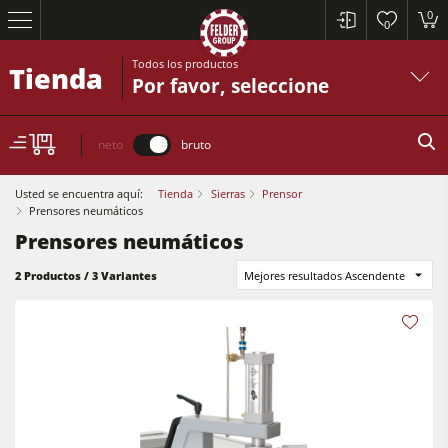
0
0
Todos los productos
Tienda
Por favor, seleccione
neto
bruto
Usted se encuentra aquí:
Tienda
Sierras
Prensor
Prensores neumáticos
Prensores neumáticos
Sierras circulares y escuadradoras
2 Productos / 3 Variantes
Mejores resultados Ascendente
Cepilladoras-regruesadoras
Tupís
Sierras circulares y escuadradoras
Escuadradoras-tupís
Cepilladoras-regruesadoras
Combinadas de 5 operaciones
Tupís
Centros CNC