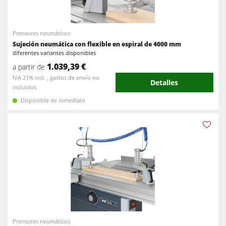
Escuadradoras-tupís
Encoladoras de cantos
Máquinas combinadas
Calibradoras
Prensores neumáticos
Encoladoras de cantos
Sujeción neumática con flexible en espiral de 4000 mm
Lijadoras de banda larga y de cantos
diferentes variantes disponibles
Lijadoras
1.039,39 €
a partir de
Máquinas cepilladoras y lijadoras de cepillos
IVA 21% incl. , gastos de envío no
Sierras de cinta
Detalles
Sierras de cinta
incluidos
Taladros
Disponible de inmediato
Taladros
Sistemas de aspiración
Seccionadoras
Alimentadores
Briquetadoras
Prensas de platos calientes & prensas de vacío
Extractores de polvo con filtro de aire
Extractores de polvo de aire limpio y unidades de extracción
Alimentadores
Prensores neumáticos