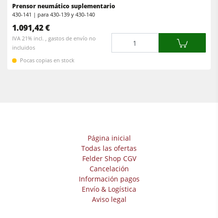
Equipamiento para el taller
Prensor neumático suplementario
430-141 | para 430-139 y 430-140
F4Solutions Software
1.091,42 €
Cantidad
IVA 21% incl. , gastos de envío no
Automatización y manipulación de materiales
incluidos
Gestión de proyectos
Pocas copias en stock
Página inicial
Todas las ofertas
Felder Shop CGV
Cancelación
Información pagos
Envío & Logística
Aviso legal