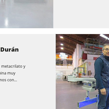
 Durán
 metacrilato y
uina muy
mos con...