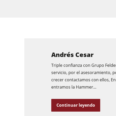
Sierras circulares y escuadradoras
Tupís
Combinadas de 5 operaciones
Encoladoras de cantos
Andrés Cesar
Lijadoras de banda larga y de cantos
Triple confianza con Grupo Felder
servicio, por el asesoramiento, po
Sierras de cinta
crecer contactamos con ellos, E
Seccionadoras
entramos la Hammer...
Continuar leyendo