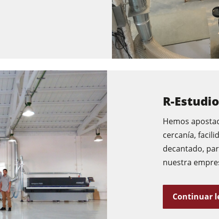
F4Solutions Software
Automatización y manipulación de materiales
Gestión de proyectos
R-Estudio
Hemos apostado
cercanía, facil
decantado, par
nuestra empresa
Continuar 