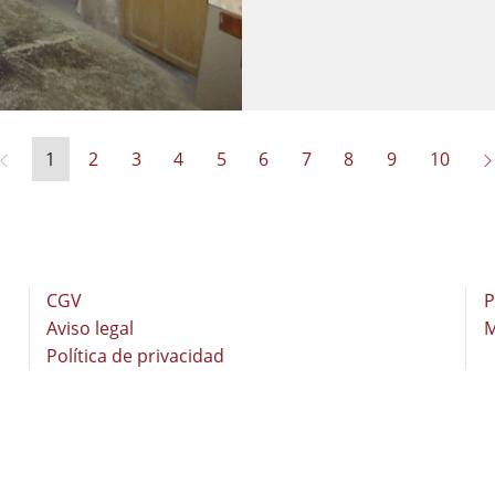
1
2
3
4
5
6
7
8
9
10
CGV
P
Aviso legal
M
Política de privacidad