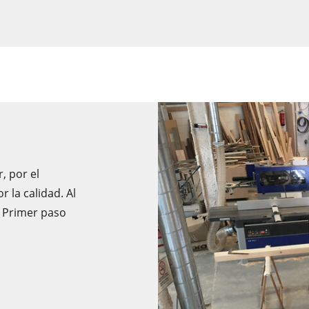
Cepilladoras-regruesadoras
Escuadradoras-tupís
Centros CNC
Calibradoras
Máquinas cepilladoras y lijadoras de cepillos
, por el
r la calidad. Al
Taladros
n Primer paso
Briquetadoras
Prensas de platos calientes & prensas de vacío
Extractores de polvo con filtro de aire
Extractores de polvo de aire limpio y unidades de extracción
Alimentadores