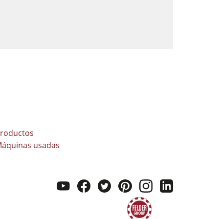
roductos
áquinas usadas
youtube
facebook
twitter
pinterest
instagram
linkedi