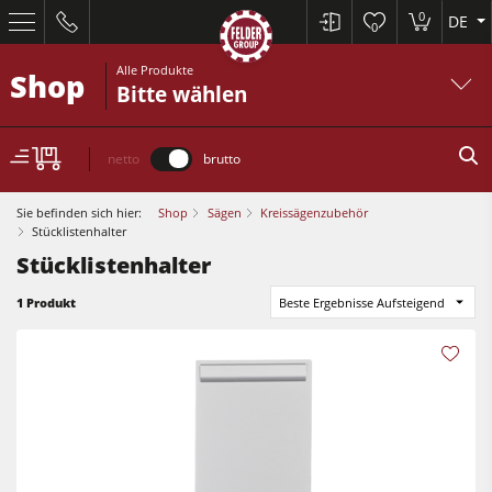
0
DE
0
Alle Produkte
Shop
Bitte wählen
netto
brutto
Sie befinden sich hier:
Shop
Sägen
Kreissägenzubehör
Stücklistenhalter
Stücklistenhalter
Kreissägen und Formatkreissägen
1 Produkt
Beste Ergebnisse Aufsteigend
Hobelmaschinen
Fräsmaschinen
Kreissägen und Formatkreissägen
Kreissäge-Fräsmaschinen
Hobelmaschinen
Kombimaschinen
Kantenanleimmaschinen
CNC-Bearbeitungszentren