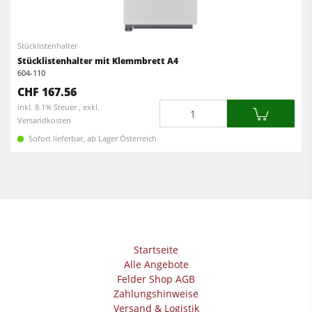
Schleifmaschinen
Kantenanleimmaschinen
Bandsägen
Breitbandschleifmaschinen
Stücklistenhalter
Bohrmaschinen
Stücklistenhalter mit Klemmbrett A4
Langband- & Kantenschleifmaschinen
604-110
Absauggeräte & Entstauber
Bürst- und Bürstschleifmaschinen
CHF 167.56
Menge
inkl. 8.1% Steuer , exkl.
Vorschubapparate
Bandsägen
Versandkosten
Sofort lieferbar, ab Lager Österreich
Bohrmaschinen
Druckbalkensägen & Plattenaufteilsägen
Brikettierpressen
Heizplattenpressen & Vakuumpressen
Rohluftabsauggeräte
Startseite
Alle Angebote
Reinluftabsauggeräte & Entstauber
Felder Shop AGB
Vorschubapparate
Zahlungshinweise
Versand & Logistik