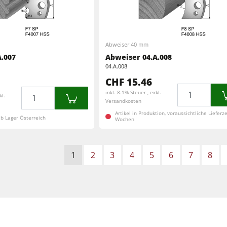
Abweiser 40 mm
.007
Abweiser 04.A.008
04.A.008
CHF 15.46
Menge
Menge
inkl. 8.1% Steuer , exkl.
kl.
Versandkosten
Artikel in Produktion, voraussichtliche Lieferzei
 ab Lager Österreich
Wochen
1
2
3
4
5
6
7
8