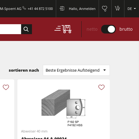
0
M-Spoerri AG
+41 44 872 5100
Hallo, Anmelden
DE
0
netto
brutto
sortieren nach
Beste Ergebnisse Aufsteigend
Abweiser 40 mm
Abweiser 04.A.00024