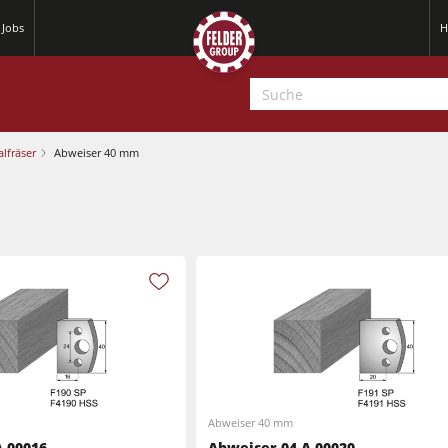
Jobs
H
alfräser
Abweiser 40 mm
Hobelmaschinen
Kreissäge-Fräsmaschinen
Abweiser 40 mm
Hobelmaschinen
A.00016
Abweiser 04.A.00020