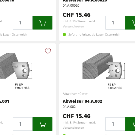
CNC-Bearbeitungszentren
04.A.00020
Schleifmaschinen
CHF 15.46
Breitbandschleifmaschinen
Menge
Menge
kl.
inkl. 8.1% Steuer , exkl.
Bohrmaschinen
Versandkosten
Bürst- und Bürstschleifmaschinen
 ab Lager Österreich
Sofort lieferbar, ab Lager Österreich
Vorschubapparate
Bohrmaschinen
en
Brikettierpressen
n
Rohluftabsauggeräte
Vorschubapparate
Abweiser 40 mm
F4Solutions Software
.001
Abweiser 04.A.002
04.A.002
Projektmanagement
CHF 15.46
Menge
Menge
kl.
inkl. 8.1% Steuer , exkl.
Versandkosten