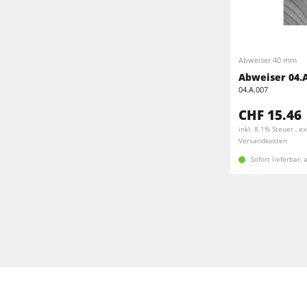
Abweiser 40 mm
Abweiser 04.A
04.A.007
CHF 15.46
inkl. 8.1% Steuer , ex
Versandkosten
Sofort lieferbar,