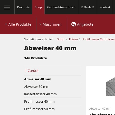
Produkte
Shop
Gebrauchtmaschinen
% Deals %
Kontakt
Alle Produkte
Maschinen
%
Angebote
Sie befinden sich hier:
Shop
Fräsen
Profilmesser für Univers
Abweiser 40 mm
146 Produkte
Zurück
Abweiser 40 mm
Abweiser 50 mm
Kreissägen und Formatkreissägen
Kassettensatz 40 mm
Profilmesser 40 mm
Fräsmaschinen
Profilmesser 50 mm
Abweiser 40 mm
Kreissägen und Formatkreissägen
Abweiser 04.