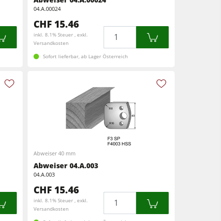
04.A.00024
CHF 15.46
Menge
inkl. 8.1% Steuer , exkl.
Versandkosten
Sofort lieferbar, ab Lager Österreich
Abweiser 40 mm
Abweiser 04.A.003
04.A.003
CHF 15.46
Menge
inkl. 8.1% Steuer , exkl.
Versandkosten