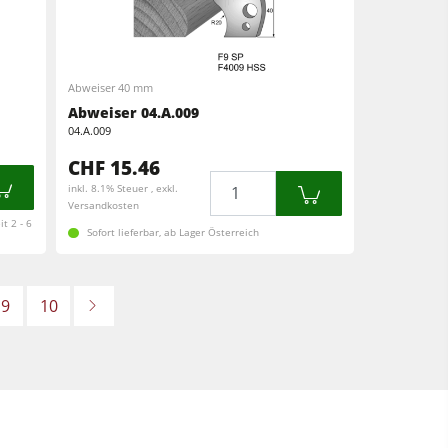
Abweiser 40 mm
Abweiser 04.A.009
04.A.009
CHF 15.46
Menge
inkl. 8.1% Steuer , exkl.
Versandkosten
t 2 - 6
Sofort lieferbar, ab Lager Österreich
9
10