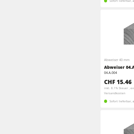
Sofort lieferbar,
Abweiser 40 mm
Abweiser 04.A
04.A.004
CHF 15.46
inkl. 8.1% Steuer , ex
Versandkosten
Sofort lieferbar,