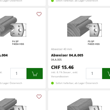
 ab Lager Österreich
Sofort lieferbar, ab Lager Österreich
Abweiser 40 mm
.004
Abweiser 04.A.005
04.A.005
CHF 15.46
Menge
Menge
kl.
inkl. 8.1% Steuer , exkl.
Versandkosten
 ab Lager Österreich
Sofort lieferbar, ab Lager Österreich