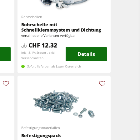
Rohrschellen
Rohrschelle mit
Schnellklemmsystem und Dichtung
verschiedene Varianten verfügbar
CHF 12.32
ab
inkl. 8.1% Steuer , exkl.
Details
Versandkosten
Sofort lieferbar, ab Lager Österreich
Befestigungsmaterialien
Befestigungspack