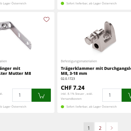
 ab Lager Österreich
Sofort lieferbar, ab Lager Österreich
alien
Befestigungsmaterialien
änger mit
Trägerklammer mit Durchgangsl
ter Mutter M8
M8, 3-18 mm
02.0.1723
CHF 7.24
Menge
Menge
kl.
inkl. 8.1% Steuer , exkl.
Versandkosten
 ab Lager Österreich
Sofort lieferbar, ab Lager Österreich
1
2