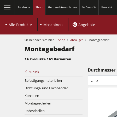
Produkte
Shop
Gebrauchtmaschinen
% Deals %
Kontakt
Alle Produkte
Maschinen
%
Angebote
Sie befinden sich hier:
Shop
Absaugen
Montagebedarf
Montagebedarf
14 Produkte / 61 Varianten
schließen
Durchmesser
Zurück
alle
Befestigungsmaterialien
Dichtungs- und Lochbänder
Konsolen
Montageschellen
Rohrschellen
Kreissägen und Formatkreissägen