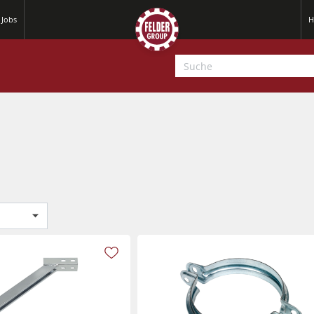
Jobs
H
Hobelmaschinen