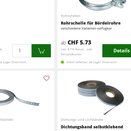
Kreissäge-Fräsmaschinen
Rohrschellen
Hobelmaschinen
CNC-Bearbeitungszentren
Rohrschelle für Bördelrohre
verschiedene Varianten verfügbar
Schleifmaschinen
Breitbandschleifmaschinen
CHF 5.73
ab
Bohrmaschinen
Menge
Bürst- und Bürstschleifmaschinen
kl.
inkl. 8.1% Steuer , exkl.
Details
Versandkosten
Vorschubapparate
Bohrmaschinen
 ab Lager Österreich
Sofort lieferbar, ab Lager Österreich
en
Brikettierpressen
n
Rohluftabsauggeräte
Vorschubapparate
F4Solutions Software
chbänder
Dichtungs- und Lochbänder
Dichtungsband selbstklebend
Projektmanagement