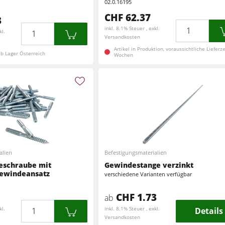
02.0.16195
CHF 62.37
3
Menge
Menge
inkl. 8.1% Steuer , exkl.
kl.
Versandkosten
Artikel in Produktion, voraussichtliche Lieferzei
 ab Lager Österreich
Wochen
alien
Befestigungsmaterialien
schraube mit
Gewindestange verzinkt
ewindeansatz
verschiedene Varianten verfügbar
CHF 1.73
ab
Menge
kl.
inkl. 8.1% Steuer , exkl.
Details
Versandkosten