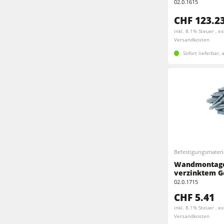
02.0.1615
CHF 123.2
inkl. 8.1% Steuer , ex
Versandkosten
Sofort lieferbar,
Befestigungsmateri
Wandmontage
verzinktem G
02.0.1715
CHF 5.41
inkl. 8.1% Steuer , ex
Versandkosten