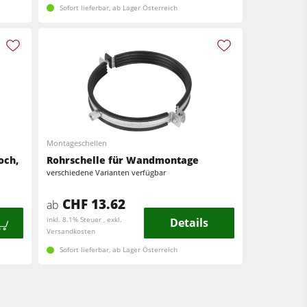
Sofort lieferbar, ab Lager Österreich
Montageschellen
och,
Rohrschelle für Wandmontage
verschiedene Varianten verfügbar
CHF 13.62
ab
inkl. 8.1% Steuer , exkl.
Details
Versandkosten
Sofort lieferbar, ab Lager Österreich