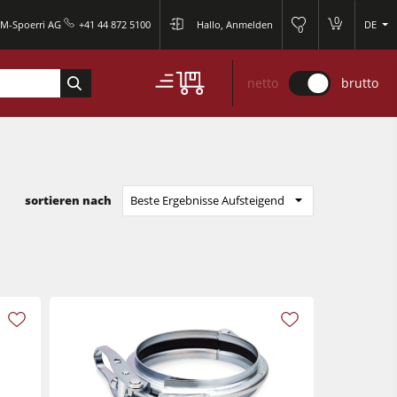
0
M-Spoerri AG
+41 44 872 5100
Hallo, Anmelden
DE
0
netto
brutto
sortieren nach
Beste Ergebnisse Aufsteigend