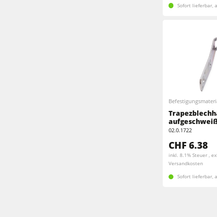
Sofort lieferbar,
Befestigungsmateri
Trapezblechh
aufgeschweiß
02.0.1722
CHF 6.38
inkl. 8.1% Steuer , ex
Versandkosten
Sofort lieferbar,