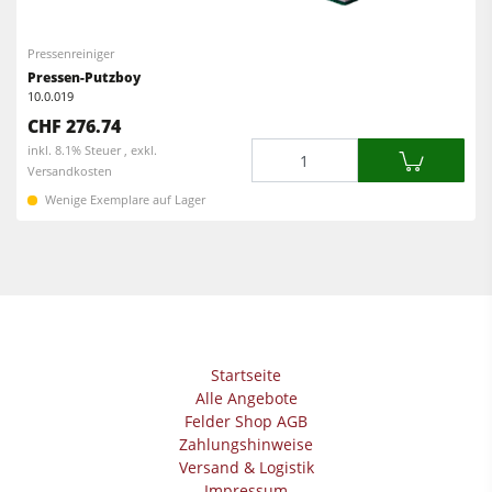
Schleifmaschinen
Kantenanleimmaschinen
Bandsägen
Pressenreiniger
Breitbandschleifmaschinen
Pressen-Putzboy
Bohrmaschinen
10.0.019
Langband- & Kantenschleifmaschinen
CHF 276.74
Absauggeräte & Entstauber
Bürst- und Bürstschleifmaschinen
Menge
inkl. 8.1% Steuer , exkl.
Vorschubapparate
Versandkosten
Bandsägen
Wenige Exemplare auf Lager
Bohrmaschinen
Druckbalkensägen & Plattenaufteilsägen
Brikettierpressen
Heizplattenpressen & Vakuumpressen
Startseite
Rohluftabsauggeräte
Alle Angebote
Reinluftabsauggeräte & Entstauber
Felder Shop AGB
Zahlungshinweise
Vorschubapparate
Versand & Logistik
Impressum