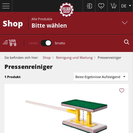
0
DE
0
Alle Produkte
Shop
Bitte wählen
netto
brutto
Sie befinden sich hier:
Shop
Reinigung und Wartung
Pressenreiniger
Pressenreiniger
Kreissägen und Formatkreissägen
1 Produkt
Beste Ergebnisse Aufsteigend
Hobelmaschinen
Fräsmaschinen
Kreissägen und Formatkreissägen
Kreissäge-Fräsmaschinen
Hobelmaschinen
Kombimaschinen
Kantenanleimmaschinen
CNC-Bearbeitungszentren