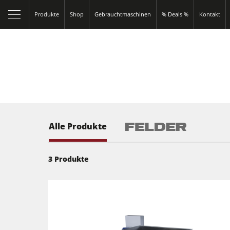
Produkte
Shop
Gebrauchtmaschinen
% Deals %
Kontakt
Alle Produkte
3
Produkte
Kreissägen und Formatkreissägen
Fräsmaschinen
Kombimaschinen