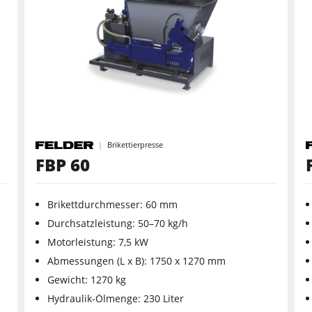
Breitbandschleifmaschinen
Bürst- und Bürstschleifmaschinen
Bohrmaschinen
en
Brikettierpressen
Brikettierpresse
n
Rohluftabsauggeräte
FBP 60
Vorschubapparate
Brikettdurchmesser: 60 mm
F4Solutions Software
Durchsatzleistung: 50–70 kg/h
Motorleistung: 7,5 kW
Projektmanagement
Abmessungen (L x B): 1750 x 1270 mm
Gewicht: 1270 kg
Hydraulik-Ölmenge: 230 Liter