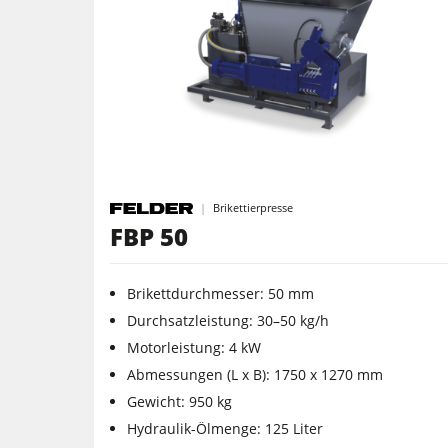
Kantenanleimmaschinen
Langband- & Kantenschleifmaschinen
Bandsägen
Druckbalkensägen & Plattenaufteilsäg
Brikettierpresse
Heizplattenpressen & Vakuumpresse
FBP 50
Reinluftabsauggeräte & Entstauber
Brikettdurchmesser: 50 mm
Werkstattausrüstung
Durchsatzleistung: 30–50 kg/h
Motorleistung: 4 kW
Automatisierung & Materialhandling
Abmessungen (L x B): 1750 x 1270 mm
Gewicht: 950 kg
Hydraulik-Ölmenge: 125 Liter