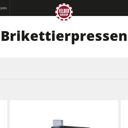
Jobs
Brikettierpressen
Hobelmaschinen
Kreissäge-Fräsmaschinen
CNC-Bearbeitungszentren