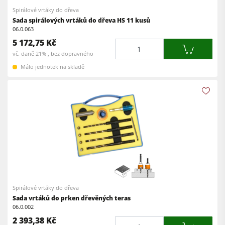
Spirálové vrtáky do dřeva
Sada spirálových vrtáků do dřeva HS 11 kusů
06.0.063
5 172,75 Kč
Množství
vč. daně 21% , bez dopravného
Málo jednotek na skladě
Spirálové vrtáky do dřeva
Sada vrtáků do prken dřevěných teras
06.0.002
2 393,38 Kč
Množství