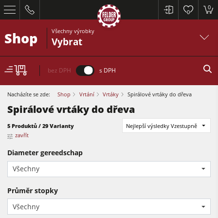
0
0
Všechny výrobky
Shop
Vybrat
bez DPH
s DPH
Nacházíte se zde:
Shop
Vrtání
Vrtáky
Spirálové vrtáky do dřeva
Spirálové vrtáky do dřeva
5 Produktů / 29 Varianty
Nejlepší výsledky Vzestupně
Formátovací pily
zavřít
Srovnávací a tloušťkovací frézky
Diameter gereedschap
Všechny
Spodní frézky
Formátovací pily
Okružní pily s frézkou
Průměr stopky
Tloušťkovací a srovnávcí frézky
Kombinované dřevoobráběcí stroje
Všechny
Spodní frézky