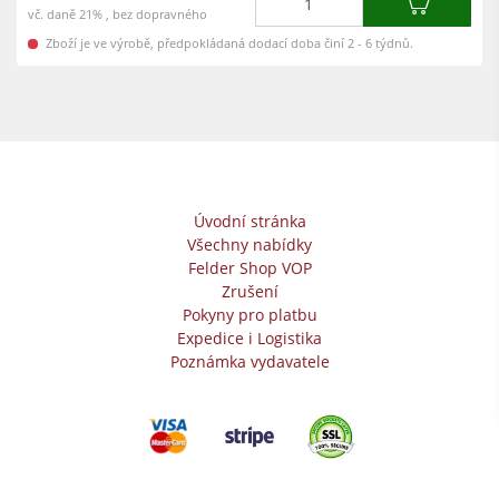
vč. daně 21% , bez dopravného
Zboží je ve výrobě, předpokládaná dodací doba činí 2 - 6 týdnů.
Úvodní stránka
Všechny nabídky
Felder Shop VOP
Zrušení
Pokyny pro platbu
Expedice i Logistika
Poznámka vydavatele