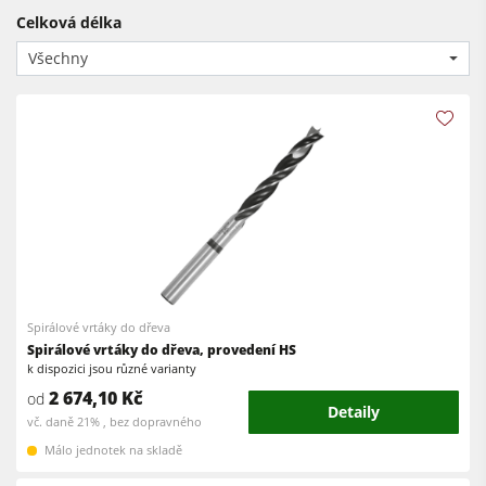
CNC obráběcí centra
Celková délka
Okružní pily s frézkou
Olepovačky hran
Všechny
Kombinované stroje
Širokopásové brusky
Olepovačky hran
Pásové a hranové brusky
Pásové brusky
Kartáčovací stroje a kartáčové brusky
Pásové pily
Pásové pily
Vrtačky
Kolíkovačky a dlabačky
Odsavače
Velkoplošné pily
Podavače
Briketovací lisy
Spirálové vrtáky do dřeva
Spirálové vrtáky do dřeva, provedení HS
Dýhovací lisy & Vakuové lisy
k dispozici jsou různé varianty
2 674,10 Kč
od
Odsavače
Detaily
vč. daně 21% , bez dopravného
Filtrační a odprašovací jednotky
Málo jednotek na skladě
Podavače