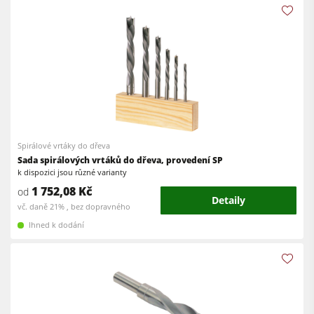
Dílenské vybavení
Software F4Solutions
Automatizace a manipulace s materiálem
Projektový management
Spirálové vrtáky do dřeva
Sada spirálových vrtáků do dřeva, provedení SP
k dispozici jsou různé varianty
1 752,08 Kč
od
Detaily
vč. daně 21% , bez dopravného
Ihned k dodání