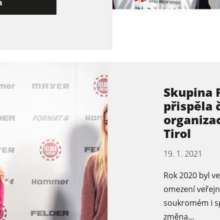
a
Podavače
Software F4Solutions
lem
Projektový management
Skupina 
přispěla 
organizac
Tirol
19. 1. 2021
Rok 2020 byl v
omezení veřejn
soukromém i sp
změna...