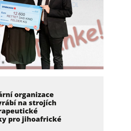
rní organizace
rábí na strojích
erapeutické
y pro jihoafrické