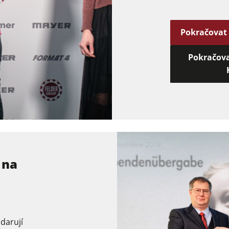
Pokračovat
Pokračova
 na
darují