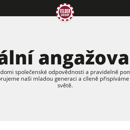
ální angažov
vědomi společenské odpovědnosti a pravidelně p
porujeme naši mladou generaci a cíleně přispíváme
světě.