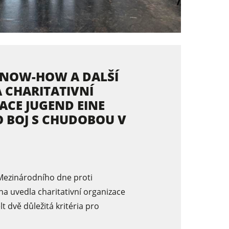
 KNOW-HOW A DALŠÍ
 CHARITATIVNÍ
ACE JUGEND EINE
O BOJ S CHUDOBOU V
i Mezinárodního dne proti
na uvedla charitativní organizace
t dvě důležitá kritéria pro