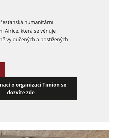
křesťanská humanitární
ní Africe, která se věnuje
ně vyloučených a postižených
mací o organizaci Timion se
dozvíte zde