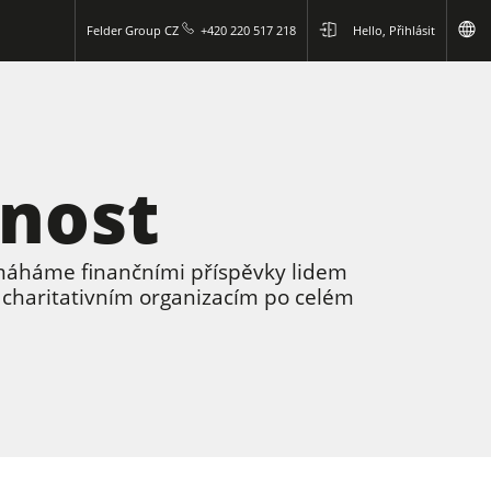
Felder Group CZ
+420 220 517 218
Hello, Přihlásit
anost
omáháme finančními příspěvky lidem
 charitativním organizacím po celém