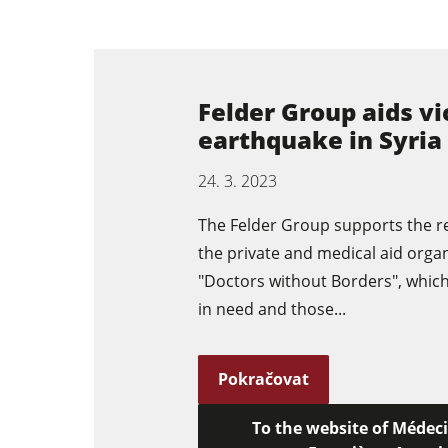
Formátovací pily
Felder Group aids vi
earthquake in Syria
Spodní frézky
24. 3. 2023
Kombinované dřevoobráběcí stroje
The Felder Group supports the rel
Olepovačky hran
the private and medical aid orga
Pásové a hranové brusky
"Doctors without Borders", whic
in need and those...
Pásové pily
Velkoplošné pily
Pokračovat
Dýhovací lisy & Vakuové lisy
To the website of Médec