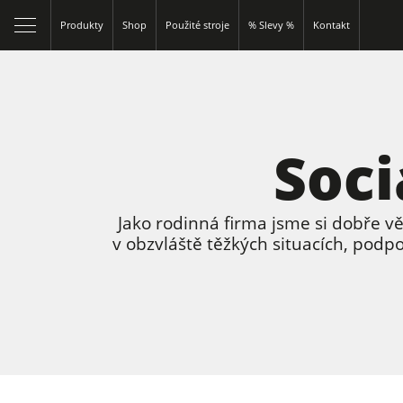
Produkty
Shop
Použité stroje
% Slevy %
Kontakt
Soci
Jako rodinná firma jsme si dobře 
v obzvláště těžkých situacích, pod