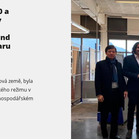
0 a
v
and
aru
ová země, byla
kého režimu v
m hospodářském