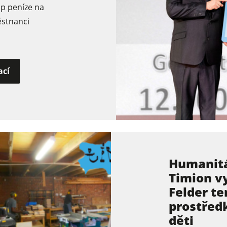
p peníze na
ěstnanci
ací
Humanitá
Timion vy
Felder t
prostředk
děti