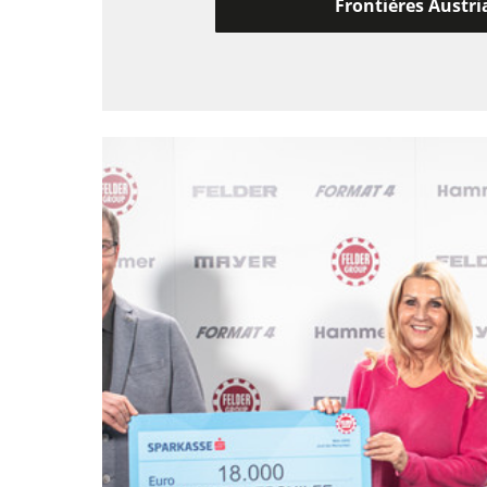
Frontières Austri
Filtrační a odprašovací jednotky
Dílenské vybavení
Automatizace a manipulace s materiá