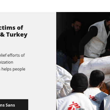
Srovnávací a tloušťkovací frézky
ctims of
 & Turkey
Okružní pily s frézkou
CNC obráběcí centra
ief efforts of
Širokopásové brusky
nization
Kartáčovací stroje a kartáčové brusky
h helps people
Kolíkovačky a dlabačky
Briketovací lisy
Odsavače
ins Sans