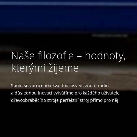
Naše filozofie – hodnoty,
kterými žijeme
Spolu se zaručenou kvalitou, osvědčenou tradicí
a důslednou inovací vytváříme pro každého uživatele
dřevoobráběcího stroje perfektní stroj přímo pro něj.