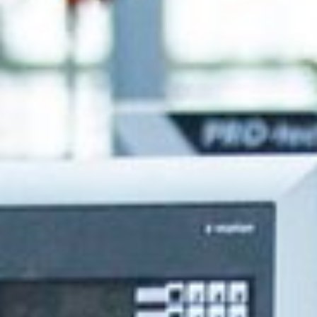
Filtrační a odprašovací jednotky
Podavače
Dílenské vybavení
Software F4Solutions
Automatizace a manipulace s materiálem
Projektový management