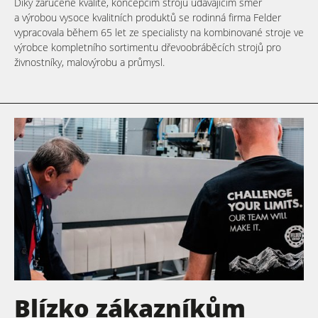
Díky zaručené kvalitě, koncepcím strojů udávajícím směr
a výrobou vysoce kvalitních produktů se rodinná firma Felder
vypracovala během 65 let ze specialisty na kombinované stroje ve
výrobce kompletního sortimentu dřevoobráběcích strojů pro
živnostníky, malovýrobu a průmysl.
Blízko zákazníkům