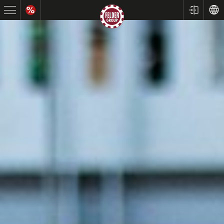
Formátovací pily
Srovnávací a tloušťkovací frézky
Spodní frézky