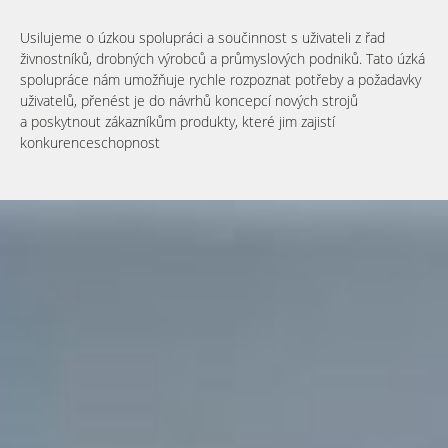
Usilujeme o úzkou spolupráci a součinnost s uživateli z řad
živnostníků, drobných výrobců a průmyslových podniků. Tato úzká
spolupráce nám umožňuje rychle rozpoznat potřeby a požadavky
uživatelů, přenést je do návrhů koncepcí nových strojů
a poskytnout zákazníkům produkty, které jim zajistí
konkurenceschopnost