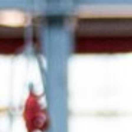
Okružní pily s frézkou
Kombinované dřevoobráběcí stroje
CNC obráběcí centra
Olepovačky hran
Širokopásové brusky
Pásové a hranové brusky
Kartáčovací stroje a kartáčové brusky
Pásové pily
Kolíkovačky a dlabačky
Velkoplošné pily
Briketovací lisy
Dýhovací lisy & Vakuové lisy
Odsavače