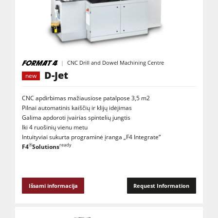
CNC Drill and Dowel Machining Centre
D-Jet
new
CNC apdirbimas mažiausiose patalpose 3,5 m2
Pilnai automatinis kaiščių ir klijų idėjimas
Galima apdoroti įvairias spintelių jungtis
Iki 4 ruošinių vienu metu
Intuityviai sukurta programinė įranga „F4 Integrate“
®
ready
F4
Solutions
Išsami informacija
Request Information