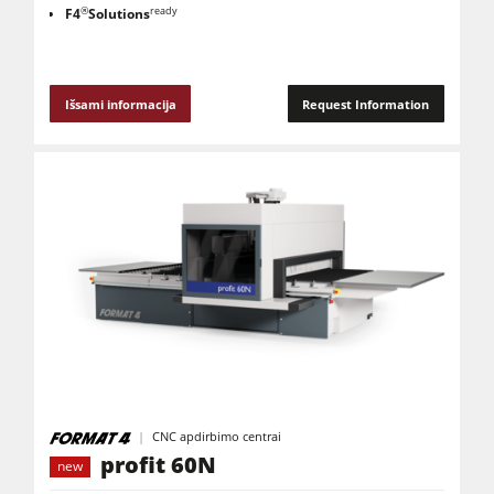
®
ready
F4
Solutions
Išsami informacija
Request Information
CNC apdirbimo centrai
profit 60N
new