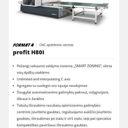
CNC apdirbimo centras
profit H80I
Pažangi vakuumo valdymo sistema „SMART ZONING“, skirta
visų dydžių staklėms
Unlimited and interpolating C axis
Agregato su suslėgto oro sąsaja naudojimas
Daugybė automatizavimo galimybių pakraut, sulygiuojant,
iškraut ir ženklint
Tobulų ištraukimo rezultatų optimizavimo galimybės:
centrinis įsiurbimo gaubtas, reguliuojamo aukščio įsiurbimo
gaubtas, ištraukimas po stalu ir virš stalo, taip pat specialus
kompaktiškas paviršiaus ištraukimo gaubtas.