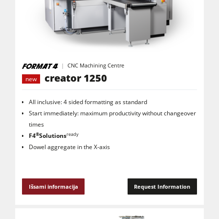
Frezavimo staklės
Pjovimo - frezavimo staklės
Daugiafunkcinės staklės
CNC gręžimo-frezavimo centrai
CNC Machining Centre
Briaunų klijavimo staklės
creator 1250
new
Plačiajuostės šlifavimo staklės
All inclusive: 4 sided formatting as standard
Juostinės šlifavimo staklės ir briaunų šlifavimo staklės
Start immediately: maximum productivity without changeover
times
Sendinimo staklės
®
ready
F4
Solutions
Juostinės pjovimo staklės
Dowel aggregate in the X-axis
Gręžimo ir kaltavimo staklės
Plokštės supjovimo staklės
Išsami informacija
Request Information
Briketų presai
Presai