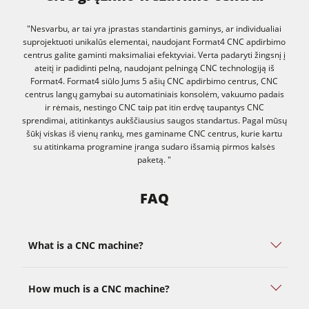
"Nesvarbu, ar tai yra įprastas standartinis gaminys, ar individualiai
suprojektuoti unikalūs elementai, naudojant Format4 CNC apdirbimo
centrus galite gaminti maksimaliai efektyviai. Verta padaryti žingsnį į
ateitį ir padidinti pelną, naudojant pelningą CNC technologiją iš
Format4. Format4 siūlo Jums 5 ašių CNC apdirbimo centrus, CNC
centrus langų gamybai su automatiniais konsolėm, vakuumo padais
ir rėmais, nestingo CNC taip pat itin erdvę taupantys CNC
sprendimai, atitinkantys aukščiausius saugos standartus. Pagal mūsų
šūkį viskas iš vienų rankų, mes gaminame CNC centrus, kurie kartu
su atitinkama programine įranga sudaro išsamią pirmos kalsės
paketą. "
FAQ
What is a CNC machine?
How much is a CNC machine?