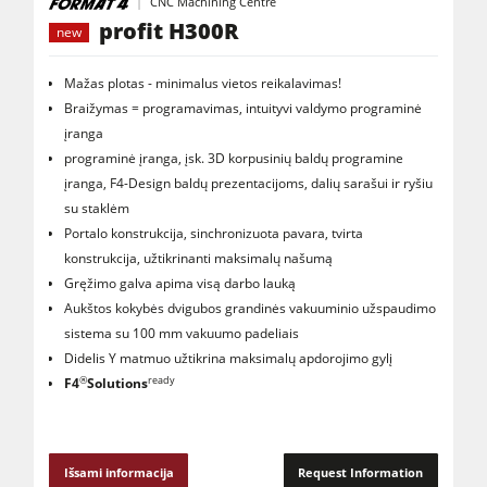
CNC Machining Centre
profit H300R
new
Mažas plotas - minimalus vietos reikalavimas!
Braižymas = programavimas, intuityvi valdymo programinė
įranga
programinė įranga, įsk. 3D korpusinių baldų programine
įranga, F4-Design baldų prezentacijoms, dalių sarašui ir ryšiu
su staklėm
Portalo konstrukcija, sinchronizuota pavara, tvirta
konstrukcija, užtikrinanti maksimalų našumą
Gręžimo galva apima visą darbo lauką
Aukštos kokybės dvigubos grandinės vakuuminio užspaudimo
sistema su 100 mm vakuumo padeliais
Didelis Y matmuo užtikrina maksimalų apdorojimo gylį
®
ready
F4
Solutions
Išsami informacija
Request Information