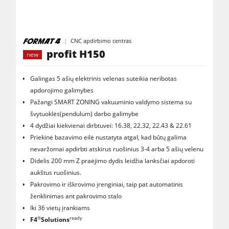
CNC apdirbimo centras
profit H150
new
Galingas 5 ašių elektrinis velenas suteikia neribotas
apdorojimo galimybes
Pažangi SMART ZONING vakuuminio valdymo sistema su
švytuoklės(pendulum) darbo galimybe
4 dydžiai kiekvienai dirbtuvei: 16.38, 22.32, 22.43 & 22.61
Priekinė bazavimo eilė nustatyta atgal, kad būtų galima
nevaržomai apdirbti atskirus ruošinius 3-4 arba 5 ašių velenu
Didelis 200 mm Z praėjimo dydis leidžia lanksčiai apdoroti
aukštus ruošinius.
Pakrovimo ir iškrovimo įrenginiai, taip pat automatinis
ženklinimas ant pakrovimo stalo
Iki 36 vietų įrankiams
®
ready
F4
Solutions