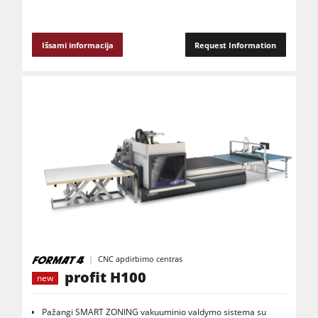
Išsami informacija
Request Information
CNC apdirbimo centras
profit H100
new
Pažangi SMART ZONING vakuuminio valdymo sistema su