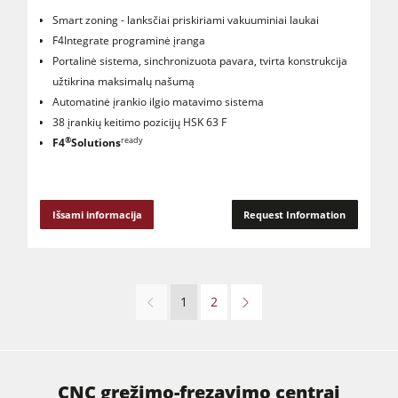
Smart zoning - lanksčiai priskiriami vakuuminiai laukai
F4Integrate programinė įranga
Portalinė sistema, sinchronizuota pavara, tvirta konstrukcija
užtikrina maksimalų našumą
Automatinė įrankio ilgio matavimo sistema
38 įrankių keitimo pozicijų HSK 63 F
®
ready
F4
Solutions
Išsami informacija
Request Information
1
2
CNC gręžimo-frezavimo centrai