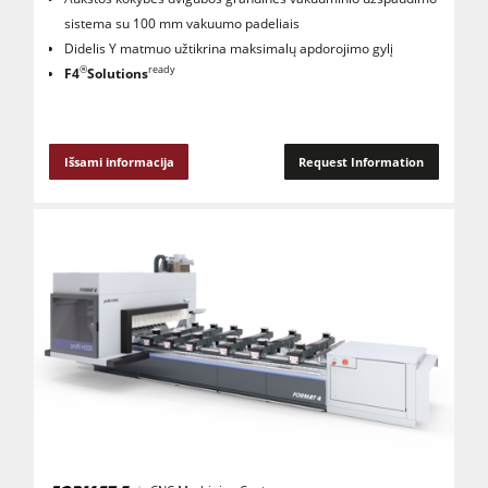
sistema su 100 mm vakuumo padeliais
Didelis Y matmuo užtikrina maksimalų apdorojimo gylį
®
ready
F4
Solutions
Išsami informacija
Request Information