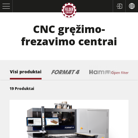
CNC gręžimo-
frezavimo centrai
Visi produktai
Open filter
19
Produktai
Formatinio pjovimo staklės
Reismusinės obliavimo staklės