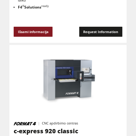
laiko
®
ready
F4
Solutions
Išsami informacija
Request Information
CNC apdirbimo centras
c-express 920 classic