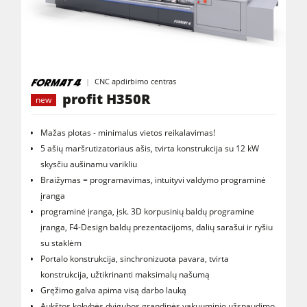
CNC apdirbimo centras
profit H350R
new
Mažas plotas - minimalus vietos reikalavimas!
5 ašių maršrutizatoriaus ašis, tvirta konstrukcija su 12 kW
skysčiu aušinamu varikliu
Braižymas = programavimas, intuityvi valdymo programinė
įranga
programinė įranga, įsk. 3D korpusinių baldų programine
įranga, F4-Design baldų prezentacijoms, dalių sarašui ir ryšiu
su staklėm
Portalo konstrukcija, sinchronizuota pavara, tvirta
konstrukcija, užtikrinanti maksimalų našumą
Gręžimo galva apima visą darbo lauką
Aukštos kokybės dvigubos grandinės vakuuminio užspaudimo