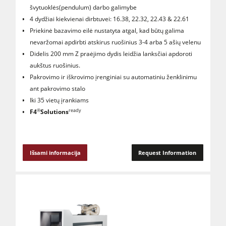
švytuoklės(pendulum) darbo galimybe
4 dydžiai kiekvienai dirbtuvei: 16.38, 22.32, 22.43 & 22.61
Priekinė bazavimo eilė nustatyta atgal, kad būtų galima
nevaržomai apdirbti atskirus ruošinius 3-4 arba 5 ašių velenu
Didelis 200 mm Z praėjimo dydis leidžia lanksčiai apdoroti
aukštus ruošinius.
Pakrovimo ir iškrovimo įrenginiai su automatiniu ženklinimu
ant pakrovimo stalo
Iki 35 vietų įrankiams
®
ready
F4
Solutions
Išsami informacija
Request Information