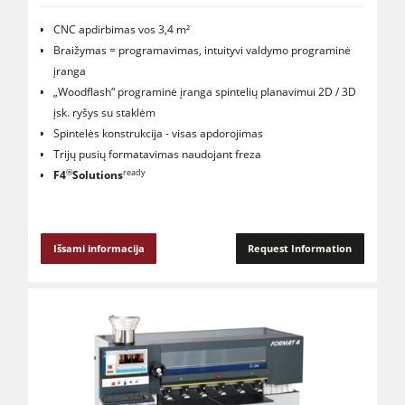
CNC apdirbimas vos 3,4 m²
Braižymas = programavimas, intuityvi valdymo programinė
įranga
„Woodflash“ programinė įranga spintelių planavimui 2D / 3D
įsk. ryšys su staklėm
Spintelės konstrukcija - visas apdorojimas
Trijų pusių formatavimas naudojant freza
®
ready
F4
Solutions
Išsami informacija
Request Information