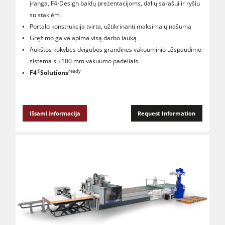
įranga, F4-Design baldų prezentacijoms, dalių sarašui ir ryšiu
su staklėm
Portalo konstrukcija tvirta, užtikrinanti maksimalų našumą
Gręžimo galva apima visą darbo lauką
Aukštos kokybės dvigubos grandinės vakuuminio užspaudimo
sistema su 100 mm vakuumo padeliais
®
ready
F4
Solutions
Išsami informacija
Request Information