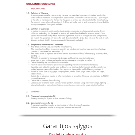
Briaunų klijavimo staklės
Plačiajuostės šlifavimo staklės
Juostinės šlifavimo staklės ir briaunų šlifavimo staklės
Sendinimo staklės
Juostinės pjovimo staklės
Gręžimo ir kaltavimo staklės
Plokštės supjovimo staklės
Briketų presai
Presai
Neapdirbto oro nusiurbimo prietaisai
Oro valymo prietaisai & dulkių rinktuvas
Garantijos sąlygos
Mechaninės pastūmos
Rodyti dokumentą