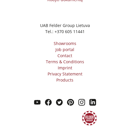
Dirbtuvių įranga
F4Solutions Software
Automatizavimas ir medžiagų tvarkymas
UAB Felder Group Lietuva
Tel.:
+370 605 11441
Projekto valdymas
Showrooms
Job portal
Contact
Terms & Conditions
Imprint
Privacy Statement
Products
youtube
facebook
twitter
pinterest
instagram
linkedin