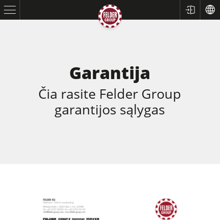
Garantija
Čia rasite Felder Group
garantijos sąlygas
Formatinio pjovimo staklės
Reismusinės obliavimo staklės
Frezavimo staklės
Pjovimo - frezavimo staklės
Daugiafunkcinės staklės
CNC gręžimo-frezavimo centrai