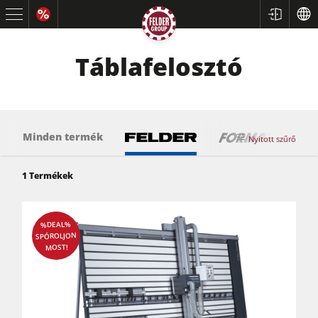
Táblafelosztó
Minden termék
Nyitott szűrő
1
Termékek
Körfűrész
Gyalugépek
%DEAL%
SPÓROLJON
Csapozó marógép
MOST!
Körfűrész marógép
Kombinált faipari gépek
CNC faipari megmunkálás