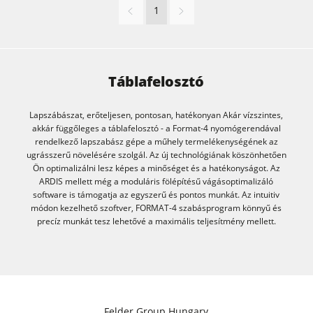
1
Műhely részére
F4Solutions szoftver
Automatizálás és anyagmozgatás
Táblafelosztó
Projectmenedzsment
Lapszábászat, erőteljesen, pontosan, hatékonyan Akár vízszintes,
akkár függőleges a táblafelosztó - a Format-4 nyomógerendával
rendelkező lapszabász gépe a műhely termelékenységének az
ugrásszerű növelésére szolgál. Az új technológiának köszönhetően
Ön optimalizálni lesz képes a minőséget és a hatékonyságot. Az
ARDIS mellett még a moduláris fölépítésű vágásoptimalizáló
software is támogatja az egyszerű és pontos munkát. Az intuitiv
módon kezelhető szoftver, FORMAT-4 szabásprogram könnyű és
precíz munkát tesz lehetővé a maximális teljesítmény mellett.
Felder Group Hungary