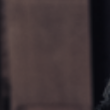
Fűtőlapos hőprések & vákuumprések
Elszívóberendezések
Tiszta levegőt kibocsátó elszívók & elszívó egységek
Еlőtoló berendezések
Műhely részére
F4Solutions szoftver
Automatizálás és anyagmozgatás
Projectmenedzsment