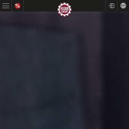
Körfűrész
Gyalugépek