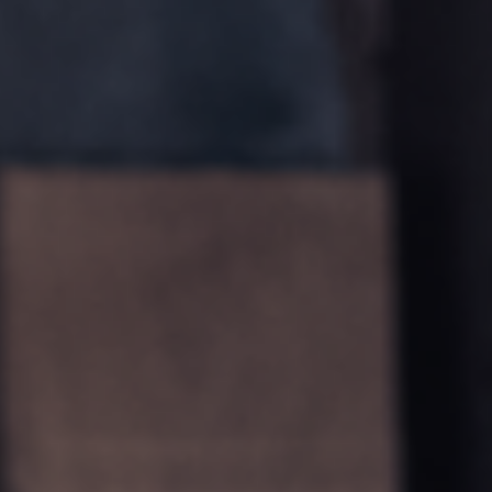
Csapozó marógép
Körfűrész marógép
Kombinált faipari gépek
CNC faipari megmunkálás
Élzáró gép
Kontaktcsiszoló
Szalagcsiszoló - élcsiszoló
Kefe- és kefés csiszoló gépek
Szalagfűrészek
Sorozatfúrógép, hosszlyukfúrógép
Táblafelosztó
Brikettáló