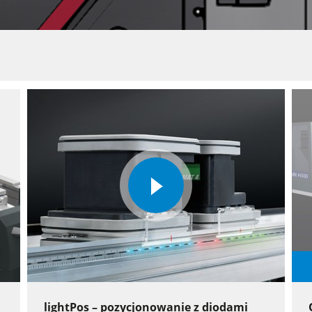
play
video
lightPos – pozycjonowanie z diodami