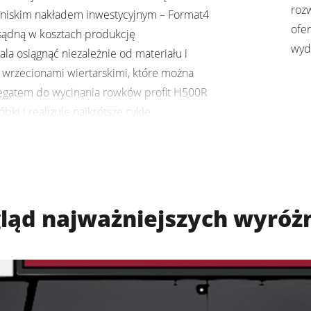
roz
 niskim nakładem inwestycyjnym – Format4
Urządzenia posuwowe
ofe
zsądną w kosztach produkcję
wyd
 osiągnąć niezależnie od materiału i
Oprogramowanie F4Solutions
 wrzecionami wiertarskimi, które można
egatem do wycinania rowków profit H500R
Automatyzacja & Manipulowanie materiałem
Zarządzanie projektem
i i realizuje najkrótsze cykle
entra obróbcze CNC Format4 na pierwszy
niejszą techologią z najwyższej półki.
 z przyssawkami o wysokości 100 mm
gląd najważniejszych wyróż
jkrótsze cykle produkcji
li i przyssawek