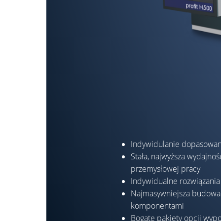
Indywidulanie dopasowan
Stała, najwyższa wydajno
przemysłowej pracy
Indywidualne rozwiązania 
Najmasywniejsza budowa
komponentami
Bogate pakiety opcji wyp