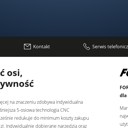
Strugarki
Kontakt
Serwis telefonic
Pilarko-frezarki
Centra obróbcze CNC
ć osi,
Szlifierki szerokotaśmowe
tywność
ędzi
Szlifierki szerokotaśmowe i szczotkowe
FO
dla
Wiertarki wielowrzecionowe i wiertarko-dłutarki
ięcej na znaczeniu zdobywa indywidualna
Mar
niejsza 5-osiowa technologia CNC
Brykieciarki
naj
ocześnie redukuje do minimum koszty zakupu
uży
dzi. Indywidualnie dobierane narzędzia oraz
e
Urządzenia odciągowe