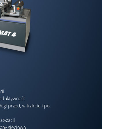
rii
oduktywność
ugi przed, w trakcie i po
atyzacji
zony sieciowo