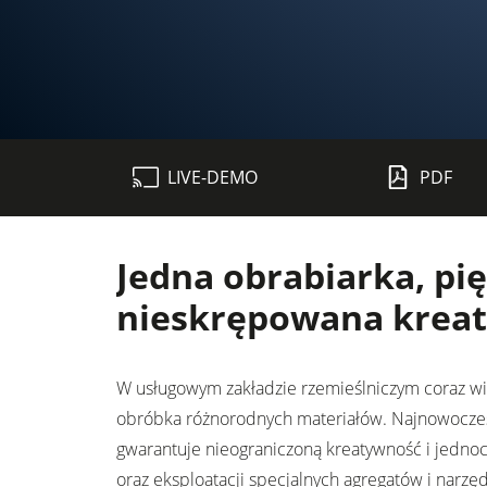
Piły formatowe
LIVE-DEMO
PDF
Frezarki dolnowrzecionowe
Obrabiarki 5-czynnościowe
Jedna obrabiarka, pię
Okleiniarki
nieskrępowana krea
Szlifierki taśmowe & Szlifierki do kraw
Pilarki taśmowe
W usługowym zakładzie rzemieślniczym coraz w
obróbka różnorodnych materiałów. Najnowocześ
Piły panelowe
gwarantuje nieograniczoną kreatywność i jedn
oraz eksploatacji specjalnych agregatów i narzę
Prasy do forniru & Prasy membranow