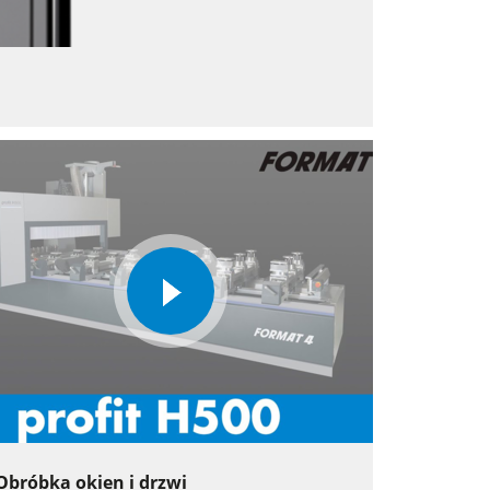
play
video
Obróbka okien i drzwi