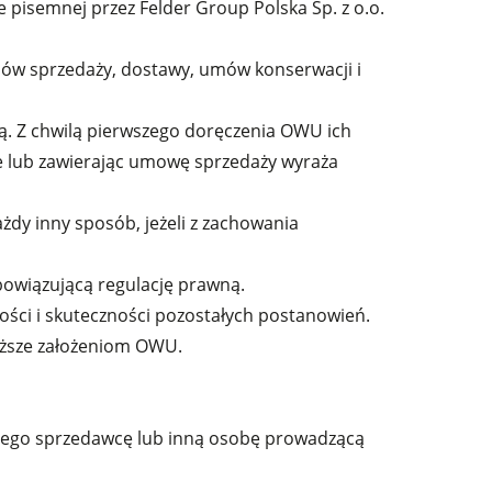
isemnej przez Felder Group Polska Sp. z o.o.
mów sprzedaży, dostawy, umów konserwacji i
ą. Z chwilą pierwszego doręczenia OWU ich
ie lub zawierając umowę sprzedaży wyraża
ażdy inny sposób, jeżeli z zachowania
owiązującą regulację prawną.
ości i skuteczności pozostałych postanowień.
liższe założeniom OWU.
anego sprzedawcę lub inną osobę prowadzącą