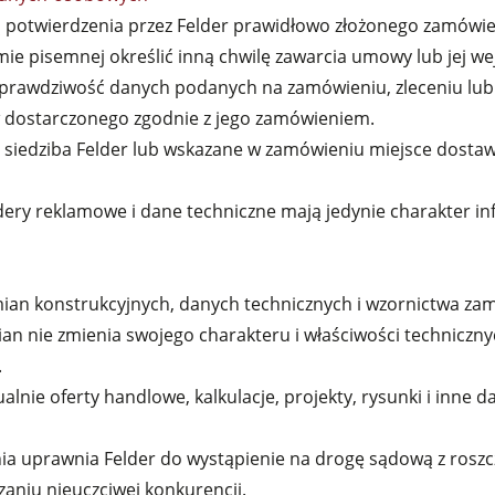
ą potwierdzenia przez Felder prawidłowo złożonego zamówieni
 pisemnej określić inną chwilę zawarcia umowy lub jej wejś
 prawdziwość danych podanych na zamówieniu, zleceniu lu
 dostarczonego zgodnie z jego zamówieniem.
st siedziba Felder lub wskazane w zamówieniu miejsce dosta
oldery reklamowe i dane techniczne mają jedynie charakter in
mian konstrukcyjnych, danych technicznych i wzornictwa za
n nie zmienia swojego charakteru i właściwości technicznyc
.
alnie oferty handlowe, kalkulacje, projekty, rysunki i inne 
a uprawnia Felder do wystąpienie na drogę sądową z roszcz
aniu nieuczciwej konkurencji.