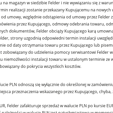
u na magazyn w siedzibie Felder i nie wywiązaniu się z wa
min realizacji zostanie przekazany Kupującemu na nowych 
 od umowy, względnie odstąpienia od umowy przez Felder z 
zamówienia przez Kupującego, odmowy odebrania towaru, 
anych dokumentów, Felder obciąży Kupującego karą umowną
elder, strony uzgodnią odpowiedni termin instalacji uwzglę
godnie od daty otrzymania towaru przez Kupującego lub pis
est zobowiązany do udzielenia pomocy serwisantowi Felder 
iemożliwości instalacji towaru w ustalonym terminie ze wz
zobowiązany do pokrycia wszystkich kosztów.
a
lucie PLN odnoszą się wyłącznie do określonej w zamówieniu 
ejsca przeznaczenia wskazanego przez Kupującego, chyba,
EUR, Felder zafakturuje sprzedaż w walucie PLN po kursie EU
należności w walucie PLN jest natychmiastowa w momencie