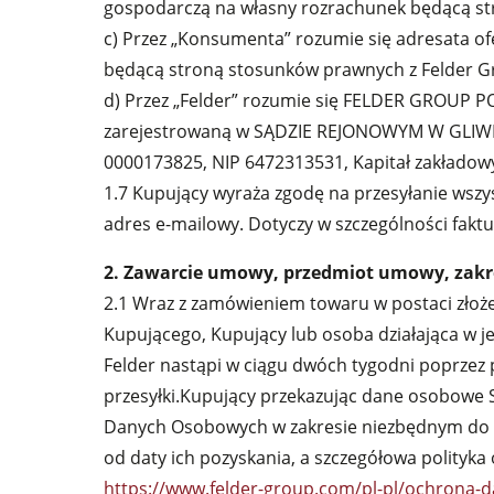
gospodarczą na własny rozrachunek będącą str
c) Przez „Konsumenta” rozumie się adresata of
Odciągarko-odpylarki & Odpylacze
będącą stroną stosunków prawnych z Felder Gro
Wyposażenie warsztatu
d) Przez „Felder” rozumie się FELDER GROUP P
zarejestrowaną w SĄDZIE REJONOWYM W GL
0000173825, NIP 6472313531, Kapitał zakładowy
1.7 Kupujący wyraża zgodę na przesyłanie wszy
adres e-mailowy. Dotyczy w szczególności faktu
2. Zawarcie umowy, przedmiot umowy, zakr
2.1 Wraz z zamówieniem towaru w postaci złoż
Kupującego, Kupujący lub osoba działająca w j
Felder nastąpi w ciągu dwóch tygodni poprzez
przesyłki.Kupujący przekazując dane osobowe 
Danych Osobowych w zakresie niezbędnym do w
od daty ich pozyskania, a szczegółowa polityk
https://www.felder-group.com/pl-pl/ochrona