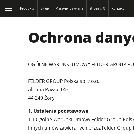
Produkty
Sklep
Maszyny używane
% Deals %
Kontakt
Ochrona dany
OGÓLNE WARUNKI UMOWY FELDER GROUP POLS
FELDER GROUP Polska sp. z o.o.
al. Jana Pawła II 43
44-240 Żory
1. Ustalenia podstawowe
1.1 Ogólne Warunki Umowy Felder Group Polska 
innych umów zawieranych przez Felder Group 