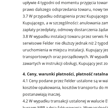
upływie 4 tygodni od momentu przyjęcia towar
prawo dalszego odsprzedania towaru, nowy ter
3.7 W przypadku odstąpienia przez Kupującego
Kupującego, a w szczególności: anulowania 
zapłaty przedpłaty, odmowy dostarczenia żąd
3.8 W wypadku instalacji towaru przez serwis F
serwisowe Felder nie dłuższy jednak niż 2 ty
uruchomienia w miejscu instalacji. Kupujący j
transportowych oraz porządkowych. W wypadku n
zawartych w instrukcji obsługi, Kupujący jest 
4. Ceny, warunki płatności, płatność rataln
4.1 Ceny podane przez Felder ustalone są w wa
kosztów opakowania, kosztów transportu do mi
postanawiają inaczej.
4.2 W wypadku transakcji ustalonej w walucie 
kursem NBP z dnia fakturowania. Wymagalność 