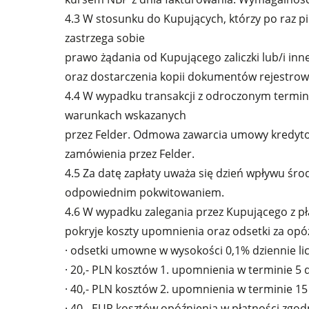
4.3 W stosunku do Kupujących, którzy po raz p
zastrzega sobie
prawo żądania od Kupującego zaliczki lub/i in
oraz dostarczenia kopii dokumentów rejestrowy
4.4 W wypadku transakcji z odroczonym termi
warunkach wskazanych
przez Felder. Odmowa zawarcia umowy kredyto
zamówienia przez Felder.
4.5 Za datę zapłaty uważa się dzień wpływu śr
odpowiednim pokwitowaniem.
4.6 W wypadku zalegania przez Kupującego z pł
pokryje koszty upomnienia oraz odsetki za opó
· odsetki umowne w wysokości 0,1% dziennie li
· 20,- PLN kosztów 1. upomnienia w terminie 5 
· 40,- PLN kosztów 2. upomnienia w terminie 15
· 40,- EUR kosztów opóźnienia w płatności zgo