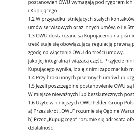
postanowień OWU wymagają pod rygorem ich ni
i Kupującego.
1.2 W przypadku istniejących stałych kontakt
umów serwisowych oraz innych umów, o ile Str
Piły formatowe
1.3 OWU dostarczane są Kupującemu na piśmie 
treść staje się obowiązującą regulacją prawną
Frezarki dolnowrzecionowe
zgodę na włączenie OWU do treści umowy,
jako jej integralną i wiążącą część. Przyjęcie 
Obrabiarki 5-czynnościowe
Kupującego wynika, iż się z nimi zapoznał lub 
Okleiniarki
1.4 Przy braku innych pisemnych umów lub uz
1.5 Jeżeli poszczególne postanowienie OWU są 
Szlifierki taśmowe & Szlifierki do kraw
W miejsce nieważnych lub bezskutecznych post
1.6 Użyte w niniejszych OWU Felder Group Polsk
Pilarki taśmowe
a) Przez skrót „OWU” rozumie się Ogólne Waru
Piły panelowe
b) Przez „Kupującego” rozumie się adresata o
działalność
Prasy do forniru & Prasy membranow