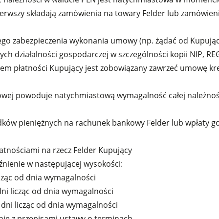
ierwszy składają zamówienia na towary Felder lub zamówieni
nego zabezpieczenia wykonania umowy (np. żądać od Kupujące
ch działalności gospodarczej w szczególności kopii NIP, R
nem płatności Kupujący jest zobowiązany zawrzeć umowę kr
wej powoduje natychmiastową wymagalność całej należnoś
odków pieniężnych na rachunek bankowy Felder lub wpłaty 
atnościami na rzecz Felder Kupujący
źnienie w następującej wysokości:
cząc od dnia wymagalności
dni licząc od dnia wymagalności
 dni licząc od dnia wymagalności
dnie z przepisami ustawy o terminach