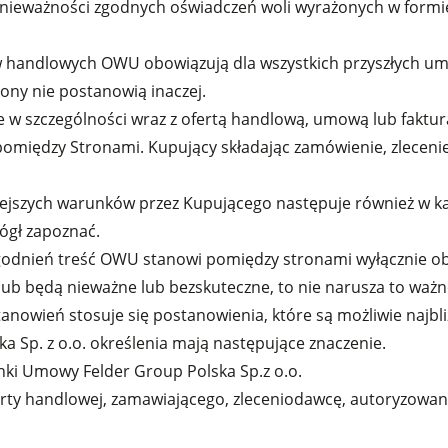
eważności zgodnych oświadczeń woli wyrażonych w formie p
ów handlowych OWU obowiązują dla wszystkich przyszłych u
ony nie postanowią inaczej.
Strugarki
w szczególności wraz z ofertą handlową, umową lub faktur
 pomiędzy Stronami. Kupujący składając zamówienie, zlecen
Pilarko-frezarki
niniejszych warunków przez Kupującego następuje również w k
Centra obróbcze CNC
mógł zapoznać.
Szlifierki szerokotaśmowe
godnień treść OWU stanowi pomiędzy stronami wyłącznie ob
lub będą nieważne lub bezskuteczne, to nie narusza to ważn
ędzi
Szlifierki szerokotaśmowe i szczotkowe
anowień stosuje się postanowienia, które są możliwie najb
a Sp. z o.o. określenia mają następujące znaczenie.
Wiertarki wielowrzecionowe i wiertarko-dłutarki
nki Umowy Felder Group Polska Sp.z o.o.
Brykieciarki
ferty handlowej, zamawiającego, zleceniodawcę, autoryzow
e
Urządzenia odciągowe