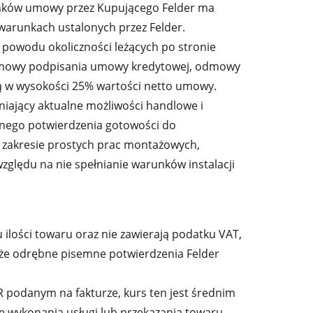
runków umowy przez Kupującego Felder ma
warunkach ustalonych przez Felder.
powodu okoliczności leżących po stronie
odmowy podpisania umowy kredytowej, odmowy
 w wysokości 25% wartości netto umowy.
dniający aktualne możliwości handlowe i
emnego potwierdzenia gotowości do
w zakresie prostych prac montażowych,
ględu na nie spełnianie warunków instalacji
ilości towaru oraz nie zawierają podatku VAT,
 że odrębne pisemne potwierdzenia Felder
R podanym na fakturze, kurs ten jest średnim
 wykonania usługi lub przekazania towaru.