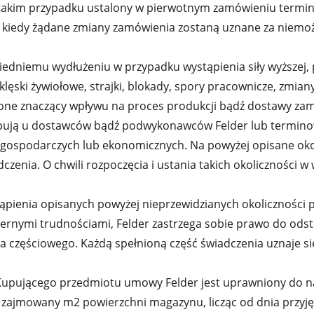
w takim przypadku ustalony w pierwotnym zamówieniu termin
kiedy żądane zmiany zamówienia zostaną uznane za niemożl
edniemu wydłużeniu w przypadku wystąpienia siły wyższej, p
 klęski żywiołowe, strajki, blokady, spory pracownicze, zmia
one znaczący wpływu na proces produkcji bądź dostawy za
tępują u dostawców bądź podwykonawców Felder lub termino
n gospodarczych lub ekonomicznych. Na powyżej opisane oko
adczenia. O chwili rozpoczęcia i ustania takich okoliczności
tąpienia opisanych powyżej nieprzewidzianych okoliczności 
miernymi trudnościami, Felder zastrzega sobie prawo do od
ia częściowego. Każdą spełnioną część świadczenia uznaje 
Kupującego przedmiotu umowy Felder jest uprawniony do n
 zajmowany m2 powierzchni magazynu, licząc od dnia przyj