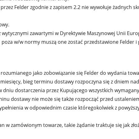
rzez Felder zgodnie z zapisem 2.2 nie wywołuje żadnych sk
owy.
z wytycznymi zawartymi w Dyrektywie Maszynowej Unii Euro
oza w/w normy muszą one zostać przedstawione Felder i 
 rozumianego jako zobowiązanie się Felder do wydania to
 miesięcy, bieg terminu dostawy rozpoczyna się z dniem n
iż w dniu dostarczenia przez Kupującego wszystkich wymag
inu dostawy nie może się także rozpocząć przed ustalenie
ypełnienia w odpowiednim czasie któregokolwiek z powyżs
an w zamówionym towarze, takie żądanie traktuje się jak 