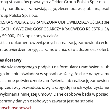
oną stosunków prawnych z Felder Group Polska Sp. z o.o.
erty handlowej, zamawiającego, zleceniodawcę lub inną oso
Urządzenia posuwowe
up Polska Sp. z o.o.
Oprogramowanie F4Solutions
OLSKA SPÓŁKA Z OGRANICZONĄ ODPOWIEDZIALNOŚCIĄ z siedzibą
IWICACH, X WYDZIAŁ GOSPODARCZY KRAJOWEGO REJESTRU 
Automatyzacja & Manipulowanie materiałem
Zarządzanie projektem
 50 000,- PLN opłacony w całości.
stkich dokumentów związanych z realizacją zamówienia w fo
r, potwierdzeń przyjęcia zamówienia, oświadczeń oraz ofert
es dostawy
enia własnoręcznego podpisu na formularzu zamówienia lub 
ego imieniu oświadcza w sposób wiążący, że chce nabyć zam
 pisemne potwierdzenie zamówienia lub realizację zamówie
Sprzedawcy oświadcza, iż wyraża zgodę na ich wykorzystani
ykonania niniejszej umowy. Dane osobowe będą w posiadan
a ochrony danych osobowych zawarta jest na stronie:
-danych-osobowych