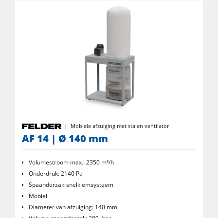
Stofafzuigers en afzuiginstallaties voor schone lucht
Aanvoerapparaten
Uitrusting voor de werkplaats
F4Solutions software
Automatisering & Materiaalhandling
Projektmanagement
Mobiele afzuiging met stalen ventilator
AF 14 | Ø 140 mm
Volumestroom max.: 2350 m³/h
Onderdruk: 2140 Pa
Spaanderzak-snelklemsysteem
Mobiel
Diameter van afzuiging: 140 mm