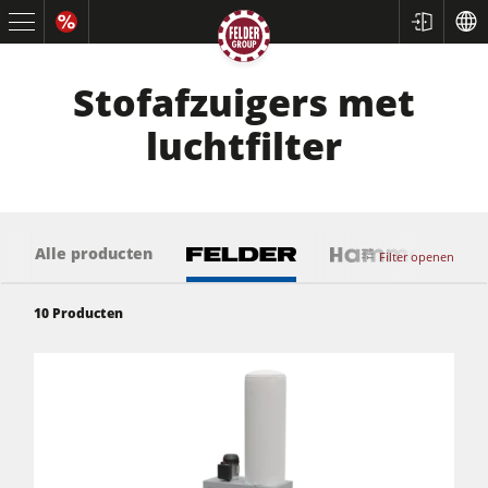
Stofafzuigers met
luchtfilter
Alle producten
Filter openen
10
Producten
Cirkelzagen en formaatcirkelzagen
Schaafmachines
Freesmachines
Cirkelzaag-freesmachines