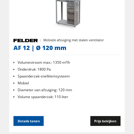
5-voudige combimachines
CNC-bewerkingscentra
Kantenaanlijmmachines
Mobiele afzuiging met stalen ventilator
Breedbandschuurmachines
AF 12 | Ø 120 mm
Langband- en kantenschuurmachines
Volumestroom max.: 1350 m³/h
Borstel- en borstelschuurmachines
Onderdruk: 1800 Pa
Lintzagen
Spaanderzak-snelklemsysteem
Mobiel
Boormachines
Diameter van afzuiging: 120 mm
Platenopdeelzagen
Volume spaanderzak: 110 liter
Briketpersen
Persen met verwarmde platen & vacuümpersen
Details tonen
Prijs bekijken
Stofafzuigers met luchtfilter