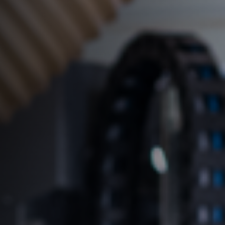
Cirkelzagen en formaatcirkelzagen
Freesmachines
5-voudige combimachines
Kantenaanlijmmachines
Langband- en kantenschuurmachines
Lintzagen
Platenopdeelzagen