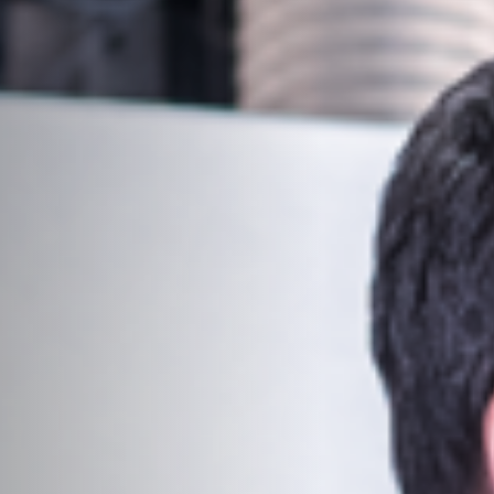
Stofafzuigers en afzuiginstallaties voor schone lucht
Aanvoerapparaten
F4Solutions software
Projektmanagement