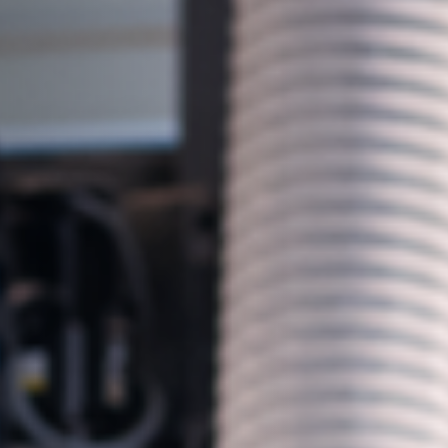
Schaafmachines
Cirkelzaag-freesmachines
CNC-bewerkingscentra
Breedbandschuurmachines
Borstel- en borstelschuurmachines
Boormachines
Briketpersen
Persen met verwarmde platen & vacuümpersen
Stofafzuigers met luchtfilter