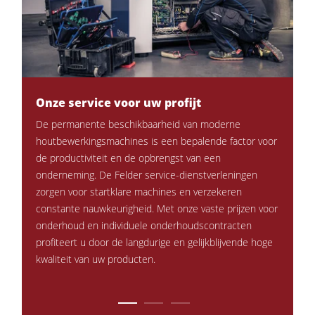
5-voudige combimachines
CNC-bewerkingscentra
Kantenaanlijmmachines
Breedbandschuurmachines
Onze service voor uw profijt
Perma
Langband- en kantenschuurmachines
nauwk
ervaren
De permanente beschikbaarheid van moderne
Borstel- en borstelschuurmachines
Regelma
nt
houtbewerkingsmachines is een bepalende factor voor
Lintzagen
houtbew
al
de productiviteit en de opbrengst van een
betrouw
van op
onderneming. De Felder service-dienstverleningen
Boormachines
over de
dueel
zorgen voor startklare machines en verzekeren
Platenopdeelzagen
noodzak
nuut.
constante nauwkeurigheid. Met onze vaste prijzen voor
onderh
onderhoud en individuele onderhoudscontracten
Briketpersen
persoonl
profiteert u door de langdurige en gelijkblijvende hoge
Persen met verwarmde platen & vacuümpersen
kwaliteit van uw producten.
Stofafzuigers met luchtfilter
Stofafzuigers en afzuiginstallaties voor schone lucht