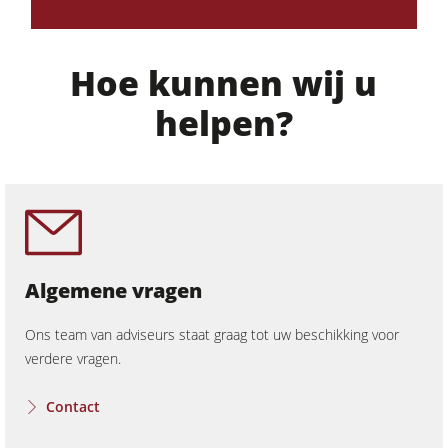
Aanvoerapparaten
Uitrusting voor de werkplaats
Hoe kunnen wij u
F4Solutions software
helpen?
Automatisering & Materiaalhandling
Projektmanagement
Algemene vragen
Ons team van adviseurs staat graag tot uw beschikking voor
verdere vragen.
Contact