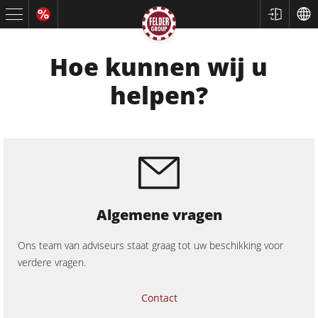
Hoe kunnen wij u
helpen?
Cirkelzagen en formaatcirkelzagen
Algemene vragen
Schaafmachines
Freesmachines
Ons team van adviseurs staat graag tot uw beschikking voor
verdere vragen.
Cirkelzaag-freesmachines
5-voudige combimachines
Contact
CNC-bewerkingscentra