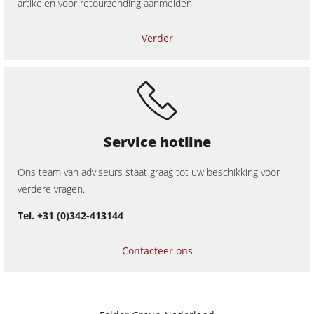
artikelen voor retourzending aanmelden.
Uitrusting voor de werkplaats
F4Solutions software
Verder
Automatisering & Materiaalhandling
Projektmanagement
Service hotline
Ons team van adviseurs staat graag tot uw beschikking voor
verdere vragen.
Tel. +31 (0)342-413144
Contacteer ons