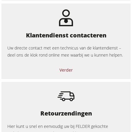
Kantenaanlijmmachines
Breedbandschuurmachines
Langband- en kantenschuurmachines
Klantendienst contacteren
Borstel- en borstelschuurmachines
Uw directe contact met een technicus van de klantendienst –
Lintzagen
deel ons de klok rond online mee waarbij we u kunnen helpen.
Boormachines
Verder
Platenopdeelzagen
Briketpersen
Persen met verwarmde platen & vacuümpersen
Stofafzuigers met luchtfilter
Retourzendingen
Stofafzuigers en afzuiginstallaties voor schone lucht
Hier kunt u snel en eenvoudig uw bij FELDER gekochte
Aanvoerapparaten