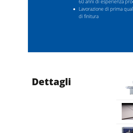
60 anni di esperienza pro
Lavorazione di prima quali
di finitura
Dettagli