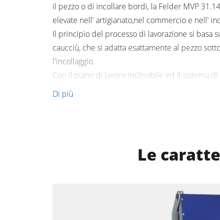
il pezzo o di incollare bordi, la Felder MVP 31.1
elevate nell' artigianato,nel commercio e nell' in
Aspiratori ad aria pulita & depolverato
Il principio del processo di lavorazione si basa 
Attrezzatura per falegnameria
caucciù, che si adatta esattamente al pezzo sott
l'incollaggio.
Automazione & gestione del material
Con il piano di lavoro inclinabile ed il sistema d
la pompa a vuoto Felder MVP 31.14 è l' idele per 
Di più
Le caratte