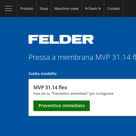
Prodotti
Shop
Macchine usate
% Deals %
Contatti
Pressa a membrana
MVP 31.14 f
Scelta modello:
MVP 31.14 flex
Fare clic su “Preventivo immediato” per configurare
Preventivo immediato