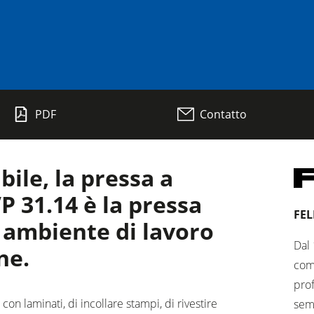
Pialle a filo e spessore
PDF
Contatto
Seghe-Toupie
Centri di lavoro CNC
bile, la pressa a
Calibratrici
31.14 è la pressa
bordi
Spazzolatrici e levigatrici a spazzola
FEL
 ambiente di lavoro
Cavatrici e Foratrici
Dal 
ne.
comf
Bricchettatrici
prof
o con laminati, di incollare stampi, di rivestire
semp
Aspiratori ad aria normale