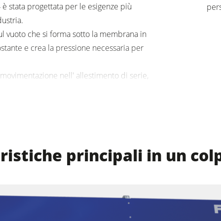
4 è stata progettata per le esigenze più
pers
dustria.
ri
Trascinatori
sul vuoto che si forma sotto la membrana in
F4Solutions Software
ostante e crea la pressione necessaria per
e
Gestione del progetto
i movimentazione nell' allestimento di serie,
gli ambienti di lavoro grandi e piccoli.
ristiche principali in un col