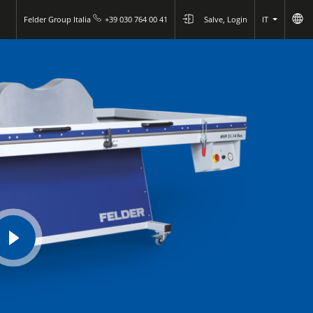
Felder Group Italia
+39 030 764 00 41
Salve, Login
IT
play
video