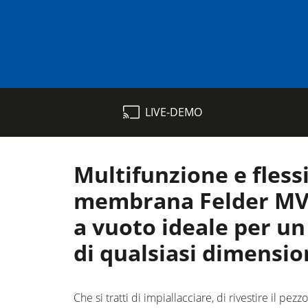
Squadratrici e seghe circolari
LIVE-DEMO
Toupie
Macchine combinate (5 funzionalità)
Multifunzione e flessi
Bordatrici
membrana Felder MVP 
Levigatrici a nastro largo e levigatrici 
a vuoto ideale per un
Seghe a nastro
di qualsiasi dimensio
Sezionatrici
Che si tratti di impiallacciare, di rivestire il pezz
Presse a caldo & presse a vuoto