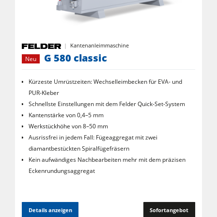
Kombimaschinen
CNC-Bearbeitungszentren
Kantenanleimmaschine
Kantenanleimmaschinen
G 580 classic
Neu
CNC Fenster- und Türenbearbeitung
Kürzeste Umrüstzeiten: Wechselleimbecken für EVA- und
Breitbandschleifmaschinen
PUR-Kleber
Langband- & Kantenschleifmaschinen
Schnellste Einstellungen mit dem Felder Quick-Set-System
Kantenstärke von 0,4–5 mm
Bürst- und Bürstschleifmaschinen
Werkstückhöhe von 8–50 mm
Ausrissfrei in jedem Fall: Fügeaggregat mit zwei
Bandsägen
diamantbestückten Spiralfügefräsern
Bohrmaschinen
Kein aufwändiges Nachbearbeiten mehr mit dem präzisen
Eckenrundungsaggregat
Druckbalkensägen & Plattenaufteilsägen
Brikettierpressen
Heizplattenpressen & Vakuumpressen
Details anzeigen
Sofortangebot