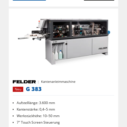
Rohluftabsauggeräte
Reinluftabsauggeräte & Entstauber
Vorschubapparate
Werkstattausrüstung
F4Solutions Software
Automatisierung & Materialhandling
Projektmanagement
Kantenanleimmaschine
G 383
Neu
Aufstelllänge: 3.600 mm
Kantenstärke: 0,4–5 mm
Werkstückhöhe: 10–50 mm
7" Touch Screen Steuerung