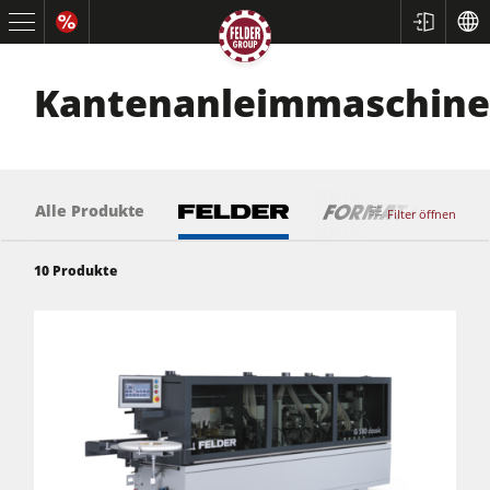
Kantenanleimmaschin
Alle Produkte
Filter öffnen
10
Produkte
Kreissägen und Formatkreissägen
Hobelmaschinen
Fräsmaschinen
Kreissäge-Fräsmaschinen