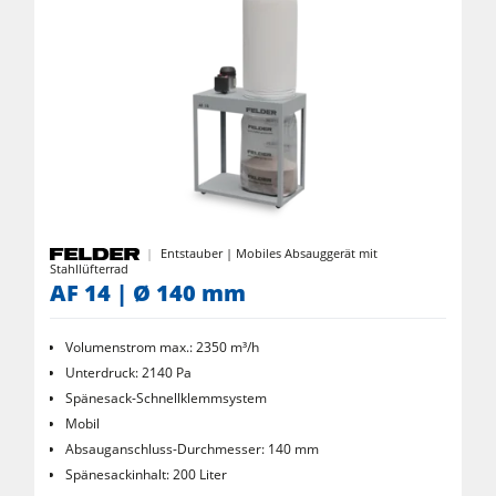
Rohluftabsauggeräte
Reinluftabsauggeräte & Entstauber
Vorschubapparate
Werkstattausrüstung
F4Solutions Software
Automatisierung & Materialhandling
Entstauber | Mobiles Absauggerät mit
Projektmanagement
Stahllüfterrad
AF 14 | Ø 140 mm
Volumenstrom max.: 2350 m³/h
Unterdruck: 2140 Pa
Spänesack-Schnellklemmsystem
Mobil
Absauganschluss-Durchmesser: 140 mm
Spänesackinhalt: 200 Liter