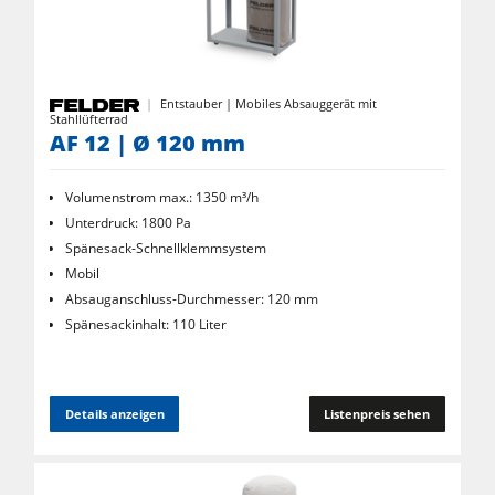
Kreissäge-Fräsmaschinen
Kombimaschinen
CNC-Bearbeitungszentren
Entstauber | Mobiles Absauggerät mit
Kantenanleimmaschinen
Stahllüfterrad
AF 12 | Ø 120 mm
CNC Fenster- und Türenbearbeitung
Volumenstrom max.: 1350 m³/h
Breitbandschleifmaschinen
Unterdruck: 1800 Pa
Langband- & Kantenschleifmaschinen
Spänesack-Schnellklemmsystem
Mobil
Bürst- und Bürstschleifmaschinen
Absauganschluss-Durchmesser: 120 mm
Bandsägen
Spänesackinhalt: 110 Liter
Bohrmaschinen
Druckbalkensägen & Plattenaufteilsägen
Details anzeigen
Listenpreis sehen
Brikettierpressen
Heizplattenpressen & Vakuumpressen