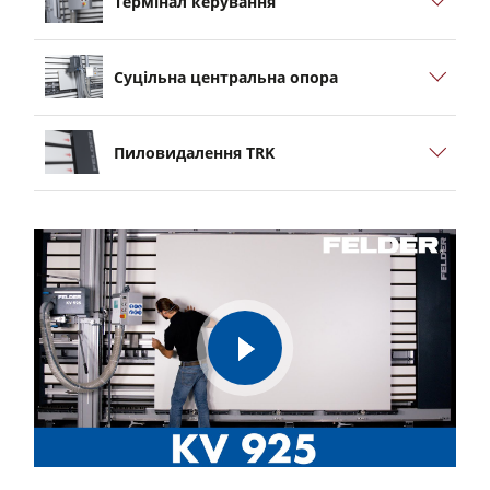
Термінал керування
Суцільна центральна опора
Пиловидалення TRK
play
video
Felder® Vertical Beam Saw KV 925