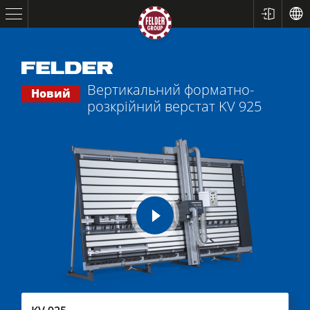
Вертикальний форматно-
Новий
розкрійний верстат
KV 925
Форматно-розкрійні верстати
play
Стругальні верстати/Фугувальні/Рейсмусові
video
Фрезерні верстати
Пильно-фрезерні верстати