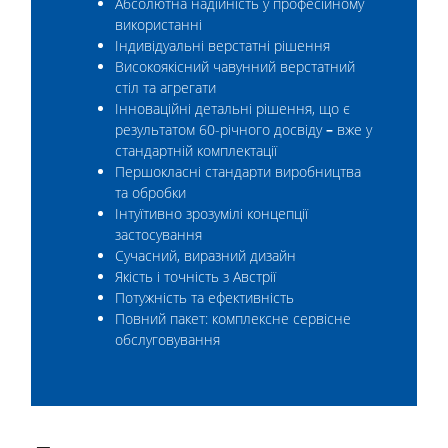
Абсолютна надійність у професійному
використанні
Індивідуальні верстатні рішення
Високоякісний чавунний верстатний
стіл та агрегати
Інноваційні детальні рішення, що є
результатом 60-річного досвіду
–
вже у
стандартній комплектації
Першокласні стандарти виробництва
та обробки
Інтуїтивно зрозумілі концепції
застосування
Сучасний, виразний дизайн
Якість і точність з Австрії
Потужність та ефективність
Повний пакет: комплексне сервісне
обслуговування