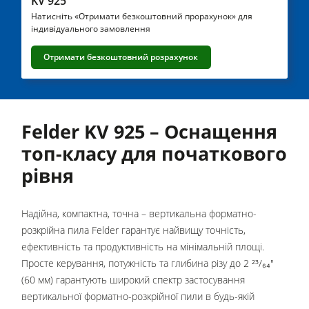
KV 925
Натисніть «Отримати безкоштовний прорахунок» для
П'ятиопераційні комбіновані верстати
індивідуального замовлення
Обробчі центри з ЧПК
Отримати безкоштовний розрахунок
Крайколичкувальні верстати
Калібрувально-шліфувальні верстати
Шліфувальні верстати
Felder KV 925 – Оснащення
Брашування деревини
топ-класу для початкового
рівня
Стрічкопильні верстати
Свердлильні верстати
Надійна, компактна, точна – вертикальна форматно-
Промислові пильні центри
розкрійна пила Felder гарантує найвищу точність,
Брикетувальні преси
ефективність та продуктивність на мінімальній площі.
Просте керування, потужність та глибина різу до 2 ²³/₆₄"
Преси для гарячого тиснення та вакуумні преси
(60 мм) гарантують широкий спектр застосування
Пристрої для витяжки неочищеного повітря
вертикальної форматно-розкрійної пили в будь-якій