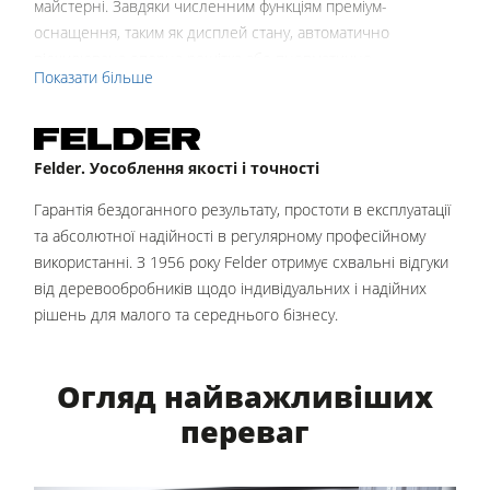
майстерні. Завдяки численним функціям преміум-
Блок витяжки з системою пилевловлювання
оснащення, таким як дисплей стану, автоматично
Автоподавачі
відхилювана опорна решітка або пневматичне
Показати більше
блокування пилкової каретки, ви отримуєте комфорт
Допоміжне обладнання для виробництва
експлуатації найвищого класу від Felder за винятково
Програмне забезпечення F4Solutions
конкурентною ціною.
Felder. Уособлення якості і точності
Автоматизація та маніпулювання матеріалами
Щоб охопити широкий спектр застосувань вертикальних
форматно-розкрійних пил, ми пропонуємо FELDER KV 925 у
Гарантія бездоганного результату, простоти в експлуатації
наступних розмірах:
та абсолютної надійності в регулярному професійному
використанні. З 1956 року Felder отримує схвальні відгуки
KV 925 S: 1600 x 2500 мм
від деревообробників щодо індивідуальних і надійних
KV 925 M: 1900 x 3200 мм
рішень для малого та середнього бізнесу.
KV 925 L: 2200 x 4200 мм
KV 925 XL: 2200 x 5300 мм
Огляд найважливіших
переваг