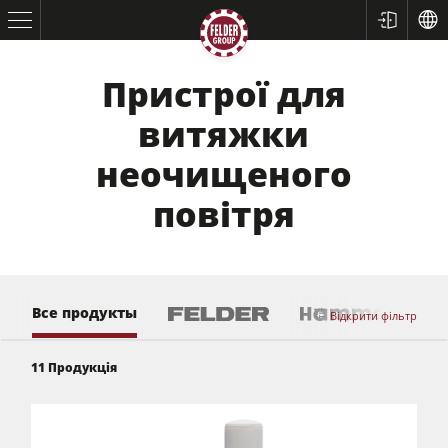
Пристрої для
витяжки
неочищеного
повітря
Все продукты
Відкрити фільтр
Форматно-розкрійні верстати
11
Продукція
Стругальні верстати/Фугувальні/Рейсмусові
Фрезерні верстати