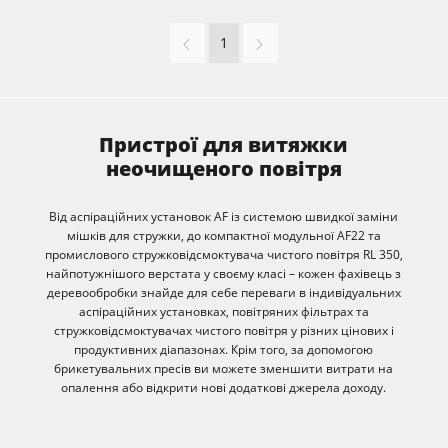
1
Пристрої для витяжки
неочищеного повітря
Від аспіраційних установок AF із системою швидкої заміни
мішків для стружки, до компактної модульної AF22 та
промислового стружковідсмоктувача чистого повітря RL 350,
найпотужнішого верстата у своєму класі – кожен фахівець з
деревообробки знайде для себе переваги в індивідуальних
аспіраційних установках, повітряних фільтрах та
стружковідсмоктувачах чистого повітря у різних цінових і
продуктивних діапазонах. Крім того, за допомогою
брикетувальних пресів ви можете зменшити витрати на
опалення або відкрити нові додаткові джерела доходу.