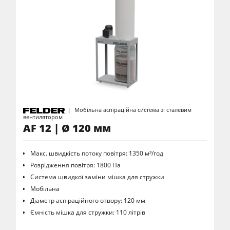
Пильно-фрезерні верстати
П'ятиопераційні комбіновані верстати
Обробчі центри з ЧПК
Крайколичкувальні верстати
Калібрувально-шліфувальні верстати
Шліфувальні верстати
Мобільна аспіраційна система зі сталевим
Брашування деревини
вентилятором
AF 12 | Ø 120 мм
Стрічкопильні верстати
Свердлильні верстати
Макс. швидкість потоку повітря: 1350 м³/год
Розрідження повітря: 1800 Па
Промислові пильні центри
Система швидкої заміни мішка для стружки
Мобільна
Брикетувальні преси
Діаметр аспіраційного отвору: 120 мм
Преси для гарячого тиснення та вакуумні преси
Ємність мішка для стружки: 110 літрів
Пристрої для витяжки неочищеного повітря