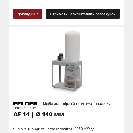
Блок витяжки з системою пилевловлювання
Докладніше
Отримати безкоштовний розрахунок
Автоподавачі
Допоміжне обладнання для виробництва
Програмне забезпечення F4Solutions
Автоматизація та маніпулювання матеріалами
Мобільна аспіраційна система зі сталевим
вентилятором
AF 14 | Ø 140 мм
Макс. швидкість потоку повітря: 2350 м³/год