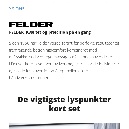
spærrer får du Felder betjeningskomfort i særklasse til en
Renluft udsugningssystemer & spånsuger
Vis mere
ekstremt attraktiv pris.
Fremtrækapparater
For at kunne dække den vandrette pladesavs alsidige
Værkstedsudstyr
anvendelsesområder fås FELDER KV 925 i følgende
FELDER. Kvalitet og præcision på en gang
størrelser:
F4Solutions software
Siden 1956 har Felder været garant for perfekte resultater og
KV 925 S: 1600 x 2500 mm
Automatisering & materialehåndtering
fremragende betjeningskomfort kombineret med
KV 925 M: 1900 x 3200 mm
driftssikkerhed ved regelmæssig professionel anvendelse.
KV 925 L: 2200 x 4200 mm
KV 925 XL: 2200 x 5300 mm
Håndværkere bliver igen og igen begejstret for de individuelle
og solide løsninger for små- og mellemstore
håndværksvirksomheder.
De vigtigste lyspunkter
kort set