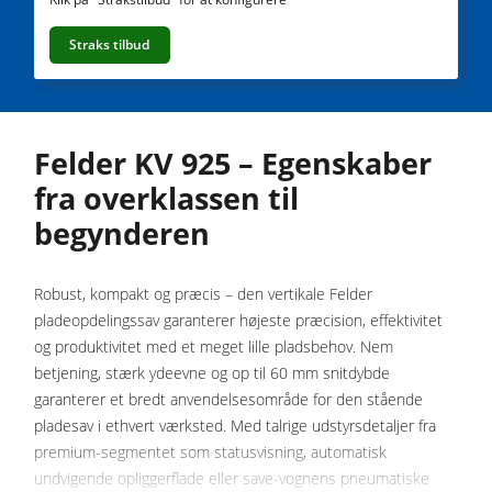
Kombimaskiner
Straks tilbud
CNC-Bearbejdningscentre
Kantlimemaskiner
Bredbåndspudsere
Felder KV 925 – Egenskaber
fra overklassen til
Langbånds- & kantslibemaskiner
begynderen
Børste- og børstepudsemaskiner
Båndsave
Robust, kompakt og præcis – den vertikale Felder
Boremaskiner
pladeopdelingssav garanterer højeste præcision, effektivitet
og produktivitet med et meget lille pladsbehov. Nem
Pladesave
betjening, stærk ydeevne og op til 60 mm snitdybde
Brikettepressere
garanterer et bredt anvendelsesområde for den stående
pladesav i ethvert værksted. Med talrige udstyrsdetaljer fra
Varmeplade presse & vakumpressere
premium-segmentet som statusvisning, automatisk
Friskluftsudsugere
undvigende opliggerflade eller save-vognens pneumatiske