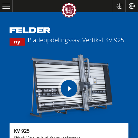
Pladeopdelingssav, Vertikal
KV 925
ny
Rundsave / formatrundsave
play
Høvle
video
Fræsere
KV 925
Fræser / rundsave
Klik på "Strakstilbud" for at konfigurere