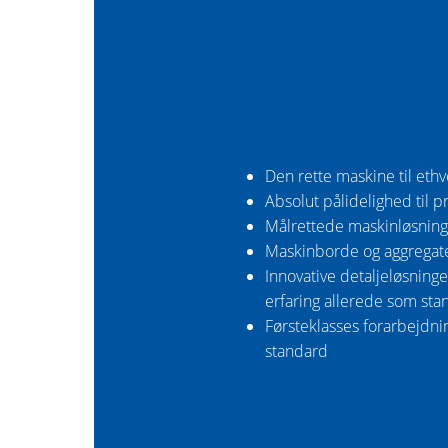
Den rette maskine til eth
Absolut pålidelighed til p
Målrettede maskinløsning
Maskinborde og aggregater
Innovative detaljeløsning
erfaring allerede som sta
Førsteklasses forarbejdnin
standard