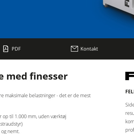
Høvle
PDF
Kontakt
Fræser / rundsave
CNC-Bearbejdningscentre
 med finesser
Bredbåndspudsere
Børste- og børstepudsemaskiner
FEL
are maksimale belastninger - det er de mest
Boremaskiner
Side
res
r op til 1.000 mm, uden værktøj
Brikettepressere
kom
straudstyr)
pro
 og nemt.
Friskluftsudsugere