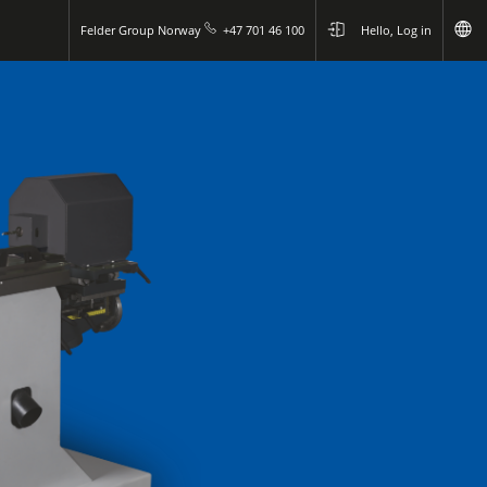
Felder Group Norway
+47 701 46 100
Hello, Log in