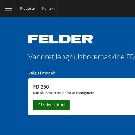
Produkter
Kontakt
Vandret langhulsboremaskine
FD
Valg af model:
FD 250
Klik på "Strakstilbud" for at konfigurere
Straks tilbud