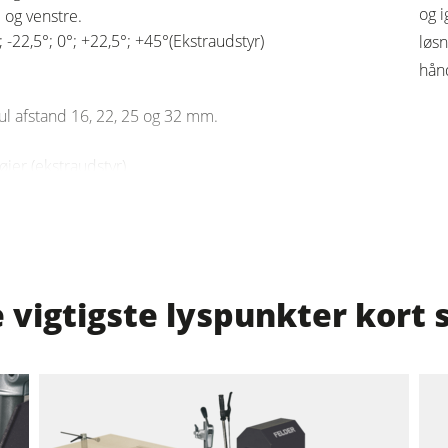
og i
 og venstre.
 -22,5°; 0°; +22,5°; +45°(Ekstraudstyr)
ger
Fremtrækapparater
løs
hån
F4Solutions software
l afstand 16, 22, 25 og 32 mm.
g
er (ekstraudstyr)
 vigtigste lyspunkter kort 