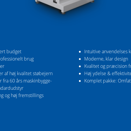
vert budget
Intuitive anvendelses 
rofessionelt brug
Moderne, klar design
er
Kvalitet og præcision f
 af høj kvalitet støbejern
Høj ydelse & effektivit
er fra 60 års maskinbygge-
Komplet pakke: Omfat
ndardudstyr
g og høj fremstillings