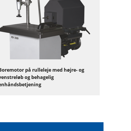
Boremotor på rulleleje med højre- og
venstreløb og behagelig
enhåndsbetjening