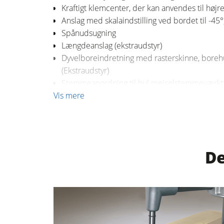
Kraftigt klemcenter, der kan anvendes til højre
Anslag med skalaindstilling ved bordet til -45°;
Renluft udsugningssystemer & spånsu
Spånudsugning
Værkstedsudstyr
Længdeanslag (ekstraudstyr)
Dyvelboreindretning med rasterskinne, borehu
Automatisering & materialehåndterin
(Ekstraudstyr)
Stemmeanordning til hul mejselstemmeværktøj
Vis mere
De