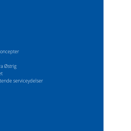
koncepter
ra Østrig
et
tende serviceydelser