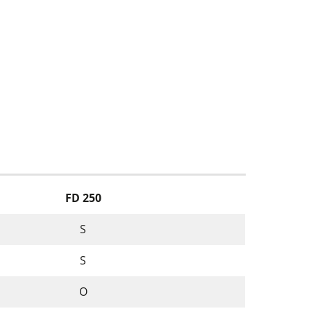
FD 250
S
S
O