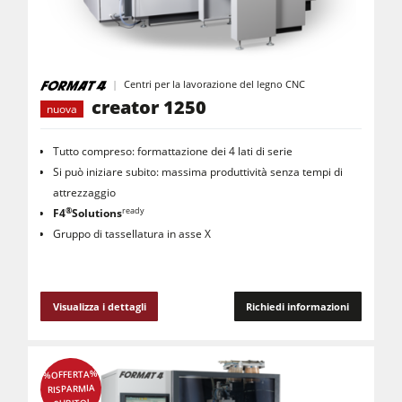
Toupie
Seghe-Toupie
Macchine combinate (5 funzionalità)
Centri per la lavorazione del legno CNC
Centri di lavoro CNC
creator 1250
nuova
Bordatrici
Tutto compreso: formattazione dei 4 lati di serie
Calibratrici
Si può iniziare subito: massima produttività senza tempi di
attrezzaggio
Levigatrici a nastro largo e levigatrici bordi
®
ready
F4
Solutions
Spazzolatrici e levigatrici a spazzola
Gruppo di tassellatura in asse X
Seghe a nastro
Cavatrici e Foratrici
Visualizza i dettagli
Richiedi informazioni
Sezionatrici
Bricchettatrici
%OFFERTA%
RISPARMIA
Presse a caldo & presse a vuoto