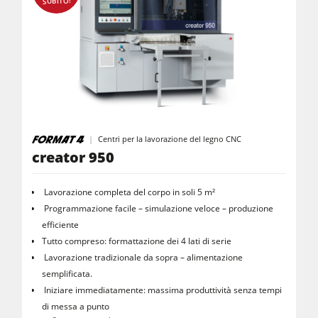
SUBITO!
Aspiratori ad aria normale
Aspiratori ad aria pulita & depolveratori
Trascinatori
Attrezzatura per falegnameria
F4Solutions Software
Centri per la lavorazione del legno CNC
Automazione & gestione del materiale
creator 950
Gestione del progetto
Lavorazione completa del corpo in soli 5 m²
Programmazione facile – simulazione veloce – produzione
efficiente
Tutto compreso: formattazione dei 4 lati di serie
Lavorazione tradizionale da sopra – alimentazione
semplificata.
Iniziare immediatamente: massima produttività senza tempi
di messa a punto