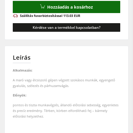
Еlőtoló berendezések
Hozzáadás a kosárhoz
Műhely részére
Szállítás fuvarbiztosítással 113.03 EUR
F4Solutions szoftver
Kérdése van a termékkel kapcsolatban?
Automatizálás és anyagmozgatás
Projectmenedzsment
Leírás
Alkalmazás:
A maró vagy élcsiszoló gépen végzett szokásos munkák, egyengető
gyalulás, szélezés és párhuzamvágás.
Előnyök:
pontos és tiszta munkavégzés, állandó előtolási sebesség, egyenletes
és precíz eredmény. Térben, körben elfordítható fej – bármely
előtolási helyzethez.