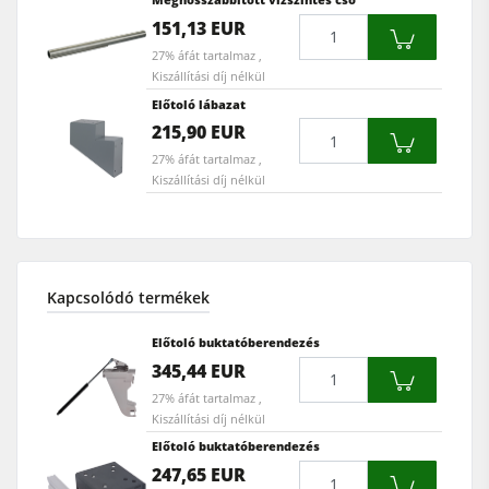
Mennyiség
151,13 EUR
27% áfát tartalmaz ,
Kiszállítási díj nélkül
Előtoló lábazat
Mennyiség
215,90 EUR
27% áfát tartalmaz ,
Kiszállítási díj nélkül
Kapcsolódó termékek
Előtoló buktatóberendezés
Mennyiség
345,44 EUR
27% áfát tartalmaz ,
Kiszállítási díj nélkül
Előtoló buktatóberendezés
Mennyiség
247,65 EUR