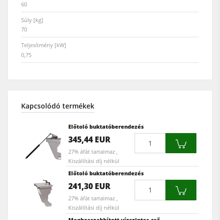
60
Súly [kg]
70
Teljesítmény [kW]
0,75
Kapcsolódó termékek
Előtoló buktatóberendezés
Mennyiség
345,44 EUR
27% áfát tartalmaz ,
Kiszállítási díj nélkül
Előtoló buktatóberendezés
Mennyiség
241,30 EUR
27% áfát tartalmaz ,
Kiszállítási díj nélkül
Meghosszabbított vízszintes cső