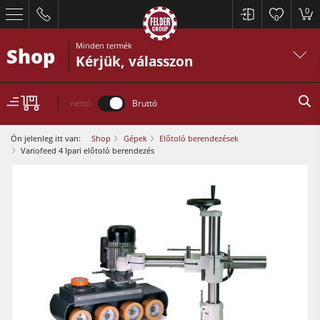
0
0
Minden termék
Shop
Kérjük, válasszon
nettó
Bruttó
Ön jelenleg itt van:
Shop
Gépek
Előtoló berendezések
Variofeed 4 Ipari előtoló berendezés
Körfűrész
Gyalugépek
Csapozó marógép
Körfűrész és formatizáló körfűrész
Körfűrész marógép
Gyalugépek
Kombinált faipari gépek