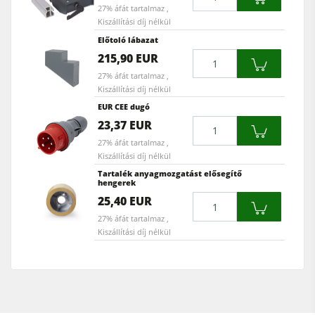
27% áfát tartalmaz ,
Kiszállítási díj nélkül
Előtoló lábazat
Mennyiség
215,90 EUR
27% áfát tartalmaz ,
Kiszállítási díj nélkül
EUR CEE dugó
Mennyiség
23,37 EUR
27% áfát tartalmaz ,
Kiszállítási díj nélkül
Tartalék anyagmozgatást elősegítő
hengerek
Mennyiség
25,40 EUR
27% áfát tartalmaz ,
Kiszállítási díj nélkül