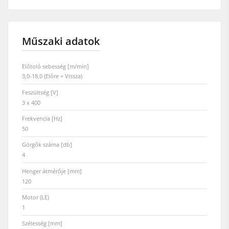
Műszaki adatok
Előtoló sebesség [m/min]
3,0-18,0 (Előre + Vissza)
Feszültség [V]
3 x 400
Frekvencia [Hz]
50
Görgők száma [db]
4
Henger átmérője [mm]
120
Motor (LE)
1
Szélesség [mm]