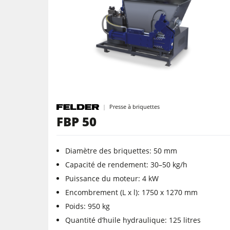
Plaqueuses de chants
Scies à ruban
Scies à panneaux
Presse à briquettes
FBP 50
Groupe d'aspiration à air purifié
Diamètre des briquettes: 50 mm
Equipements d'Atelier
Capacité de rendement: 30–50 kg/h
Puissance du moteur: 4 kW
Encombrement (L x l): 1750 x 1270 mm
Poids: 950 kg
Quantité d’huile hydraulique: 125 litres