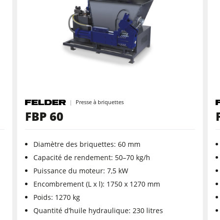
Ponceuses à larges bandes
Ponceuses longue-bande et ponceuses de chants
Machine à brosser et ponceuse à brosse
Perceuses/Mortaiseuses
Presses à briquettes
Presse à briquettes
Presses à plateaux chauffants & Presses à membrane
Groupe d'aspiration avec filtration à sac
FBP 60
Entraîneurs
Diamètre des briquettes: 60 mm
Logiciel F4Solutions
Capacité de rendement: 50–70 kg/h
Puissance du moteur: 7,5 kW
Automatisation & Manutention des matériaux
Gestion de projet
Encombrement (L x l): 1750 x 1270 mm
Poids: 1270 kg
Quantité d’huile hydraulique: 230 litres