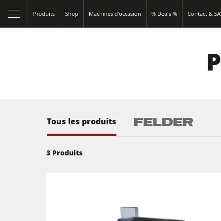
Produits
Shop
Machines d'occasion
% Deals %
Contact & S
P
Tous les produits
3
Produits
Scies à format
Toupies
Machines combinées à 5 fonctions