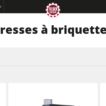
AV
resses à briquett
Raboteuses-dégauchisseuses
Scies circulaires-toupies
Centres d’usinage-CNC