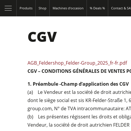
Produits
Shop
Machines d'occasion
% Deals %
Contact & S
CGV
AGB_Feldershop_Felder-Group_2025_fr-fr.pdf
CGV – CONDITIONS GÉNÉRALES DE VENTES 
1. Préambule -Champ d’application des CGV
(a) Le Vendeur est la société de droit autric
dont le siège social est sis KR-Felder-Straße 1,
group.com, N° de TVA intracommunautaire: 
(b) Les présentes régissent les droits et obliga
Vendeur, la société de droit autrichien FELDER