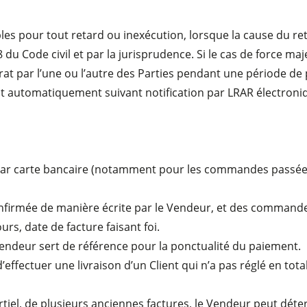
s pour tout retard ou inexécution, lorsque la cause du reta
18 du Code civil et par la jurisprudence. Si le cas de force ma
 par l’une ou l’autre des Parties pendant une période de plus
roit automatiquement suivant notification par LRAR électroni
r carte bancaire (notamment pour les commandes passées su
nfirmée de manière écrite par le Vendeur, et des commandes 
urs, date de facture faisant foi.
endeur sert de référence pour la ponctualité du paiement.
’effectuer une livraison d’un Client qui n’a pas réglé en to
partiel, de plusieurs anciennes factures, le Vendeur peut dé