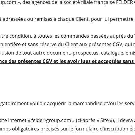
roup.com », des agences de la société filiale française FELD
.
 adressées ou remises à chaque Client, pour lui permettr
Raboteuses-dégauchisseuses
autre condition, à toutes les commandes passées auprès du V
entière et sans réserve du Client aux présentes CGV, qui 
Scies circulaires-toupies
clusion de tout autre document, prospectus, catalogue, émi
ance des présentes CGV et les avoir lues et acceptées s
Centres d’usinage-CNC
Ponceuses à larges bandes
Ponceuses longue-bande et ponceuses de chants
Machine à brosser et ponceuse à brosse
gatoirement vouloir acquérir la marchandise et/ou les serv
Perceuses/Mortaiseuses
Presses à briquettes
te Internet « felder-group.com » (ci-après « Site »), il de
ps obligatoires précisés sur le formulaire d'inscription éle
Presses à plateaux chauffants & Presses à membrane
Groupe d'aspiration avec filtration à sac