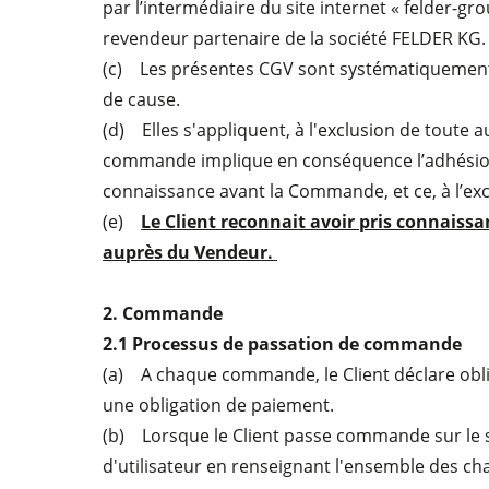
par l’intermédiaire du site internet « felder-g
revendeur partenaire de la société FELDER KG
(c) Les présentes CGV sont systématiquement
de cause.
Scies à format
(d) Elles s'appliquent, à l'exclusion de toute 
commande implique en conséquence l’adhésion 
Toupies
connaissance avant la Commande, et ce, à l’ex
(e)
Le Client reconnait avoir pris connaiss
Machines combinées à 5 fonctions
auprès du Vendeur.
Plaqueuses de chants
2. Commande
2.1 Processus de passation de commande
(a) A chaque commande, le Client déclare obli
Scies à ruban
une obligation de paiement.
Scies à panneaux
(b) Lorsque le Client passe commande sur le si
d'utilisateur en renseignant l'ensemble des cham