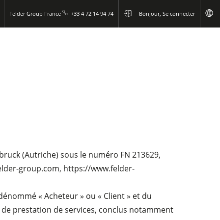
Felder Group France
+33 4 72 14 94 74
Bonjour, Se connecter
sbruck (Autriche) sous le numéro FN 213629,
elder-group.com
, https://www.felder-
ès dénommé « Acheteur » ou « Client » et du
ou de prestation de services, conclus notamment