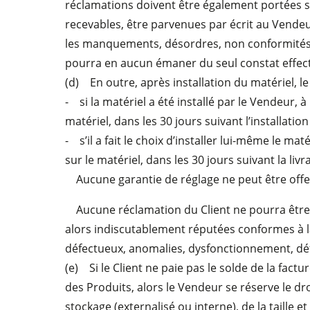
réclamations doivent être également portées su
recevables, être parvenues par écrit au Vendeu
les manquements, désordres, non conformités ou
pourra en aucun émaner du seul constat effectu
(d) En outre, après installation du matériel, le
- si la matériel a été installé par le Vendeur,
matériel, dans les 30 jours suivant l’installatio
- s’il a fait le choix d’installer lui-même le m
sur le matériel, dans les 30 jours suivant la liv
Aucune garantie de réglage ne peut être offert
Aucune réclamation du Client ne pourra être pri
alors indiscutablement réputées conformes à l
défectueux, anomalies, dysfonctionnement, déf
(e) Si le Client ne paie pas le solde de la fact
des Produits, alors le Vendeur se réserve le dr
stockage (externalisé ou interne), de la taille 