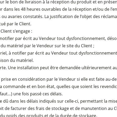
r le bon de livraison à la réception du produit et en prése
r dans les 48 heures ouvrables de la réception et/ou de l’
 avaries constatés. La justification de l’objet des réclam
é par le Client.
 Client s’engage :
 à notifier par écrit au Vendeur tout dysfonctionnement, dés
n du matériel par le Vendeur sur le site du Client ;
atériel, à notifier par écrit au Vendeur tout dysfonctionnem
raison du matériel.
e. Une installation peut être demandée ultérieurement au ta
se en considération par le Vendeur si elle est faite au-delà 
a commande et en bon état, quelles que soient les revendic
aut…) une fois passé ces délais.
ure dû dans les délais indiqués sur celle-ci, permettant la m
oit de facturer des frais de stockage et de manutention au C
et du poids des produits et de la durée de stockage.