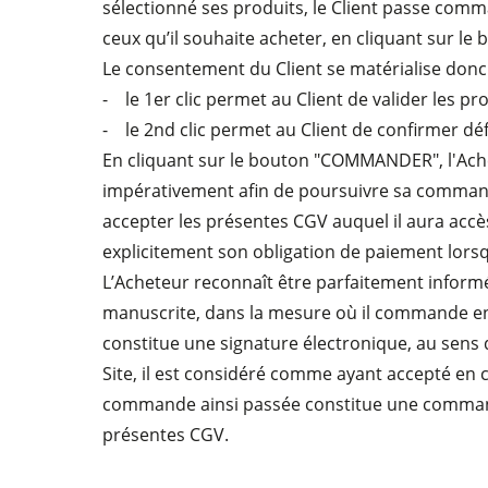
sélectionné ses produits, le Client passe comma
ceux qu’il souhaite acheter, en cliquant sur le 
Groupe d'aspiration à air purifié
Le consentement du Client se matérialise donc pa
Equipements d'Atelier
- le 1er clic permet au Client de valider les 
- le 2nd clic permet au Client de confirmer déf
En cliquant sur le bouton "COMMANDER", l'Ache
impérativement afin de poursuivre sa commande 
accepter les présentes CGV auquel il aura accè
explicitement son obligation de paiement lorsq
L’Acheteur reconnaît être parfaitement inform
manuscrite, dans la mesure où il commande en l
constitue une signature électronique, au sens d
Site, il est considéré comme ayant accepté en
commande ainsi passée constitue une commande
présentes CGV.