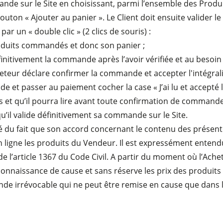
nde sur le Site en choisissant, parmi l’ensemble des Produit
bouton « Ajouter au panier ». Le Client doit ensuite valider l
Entraîneurs
r un « double clic » (2 clics de souris) :
Logiciel F4Solutions
produits commandés et donc son panier ;
initivement la commande après l’avoir vérifiée et au besoin
Automatisation & Manutention des matériaux
Gestion de projet
teur déclare confirmer la commande et accepter l'intégrali
et passer au paiement cocher la case « J’ai lu et accepté l
s et qu’il pourra lire avant toute confirmation de command
u’il valide définitivement sa commande sur le Site.
é du fait que son accord concernant le contenu des présent
igne les produits du Vendeur. Il est expressément entendu qu
e l’article 1367 du Code Civil. A partir du moment où l’Ach
 connaissance de cause et sans réserve les prix des produi
 irrévocable qui ne peut être remise en cause que dans le