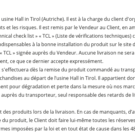
sine Hall in Tirol (Autriche). Il est à la charge du client d'
et les risques. Il est remis par le Vendeur au Client, en am
nical check list » « TCL » (Liste de vérifications techniques)
pensables à la bonne installation du produit sur le site d’
 « TCL » signée auprès du Vendeur. Aucune livraison ne sera
lient, ce que ce dernier accepte expressément.
it s'effectuera dès la remise du produit commandé au trans
ndises au départ de l’usine Hall in Tirol. Il appartient don
ment pour dégradation et perte dans la mesure où nos marc
 auprès du transporteur, seul responsable des retards de li
nt des produits lors de la livraison. En cas de manquants, d’
 du produit, le Client doit faire lui-même toutes les réserve
mes imposées par la loi et en tout état de cause dans les 4