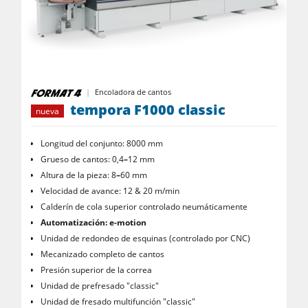
Combinadas de 5 operaciones
Centros CNC
Encoladoras de cantos
Encoladora de cantos
Calibradoras
tempora F1000 classic
nueva
Lijadoras de banda larga y de cantos
Longitud del conjunto: 8000 mm
Máquinas cepilladoras y lijadoras de cepillos
Grueso de cantos: 0,4
–
12 mm
Sierras de cinta
Altura de la pieza: 8
–
60 mm
Velocidad de avance: 12 & 20 m/min
Taladros
Calderín de cola superior controlado neumáticamente
Automatización: e-motion
Seccionadoras
Unidad de redondeo de esquinas (controlado por CNC)
Briquetadoras
Mecanizado completo de cantos
Presión superior de la correa
Prensas de platos calientes & prensas de vacío
Unidad de prefresado "classic"
Extractores de polvo con filtro de aire
Unidad de fresado multifunción "classic"