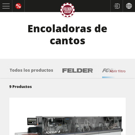
Encoladoras de
cantos
Todos los productos
Abrir filtro
9
Productos
Sierras circulares y escuadradoras
Cepilladoras-regruesadoras
Tupís
Escuadradoras-tupís