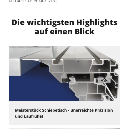
und absolute Produktivität.
Die Format4 Premium-Formatkreissäge kappa 550 ist
außerdem die weltweit erste Formatkreissäge mit der
Die wichtigsten Highlights
®
revolutionären Sicherheitseinrichtung PCS
.
auf einen Blick
Meisterstück Schiebetisch - unerreichte Präzision
und Laufruhe!