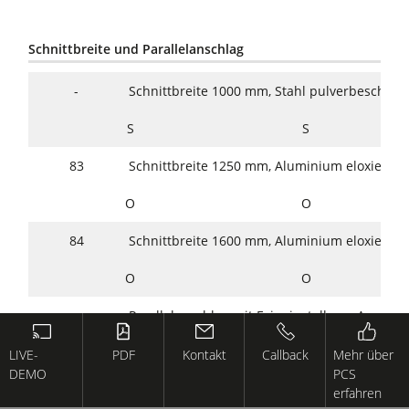
Schnittbreite und Parallelanschlag
-
Schnittbreite 1000 mm, Stahl pulverbeschicht
S
S
83
Schnittbreite 1250 mm, Aluminium eloxiert
O
O
84
Schnittbreite 1600 mm, Aluminium eloxiert
O
O
-
Parallelanschlag mit Feineinstellung, Anschla
mm, abschwenkbar
LIVE-
PDF
Kontakt
Callback
Mehr über
S
S
DEMO
PCS
erfahren