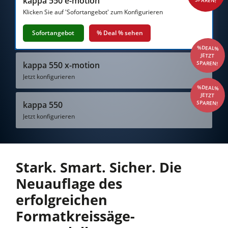
kappa 550 e-motion
Kreissägen und Formatkreissägen
Klicken Sie auf 'Sofortangebot' zum Konfigurieren
Hobelmaschinen
Sofortangebot
% Deal % sehen
Fräsmaschinen
%DEAL%
JETZT
Kreissäge-Fräsmaschinen
SPAREN!
kappa 550 x-motion
Kombimaschinen
Jetzt konfigurieren
%DEAL%
CNC-Bearbeitungszentren
JETZT
SPAREN!
kappa 550
Kantenanleimmaschinen
Jetzt konfigurieren
CNC Fenster- und Türenbearbeitung
Breitbandschleifmaschinen
Stark. Smart. Sicher. Die
Langband- & Kantenschleifmaschinen
Neuauflage des
Bürst- und Bürstschleifmaschinen
erfolgreichen
Bandsägen
Formatkreissäge-
Bohrmaschinen