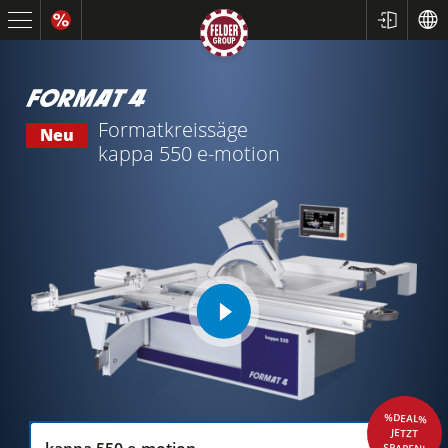
Formatkreissäge
Neu
kappa 550 e-motion
play
video
%DEAL%
JETZT
SPAREN!