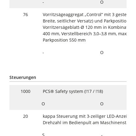
-
O
76
Vorritzsägeaggregat „Control“ mit 3 gesteuer
Breite, seitlicher Versatz) und Parkposition, 1,
Vorritzersägeblatt-Ø 120 mm in Kombination 
400 mm, Verstellbereich 3,0–3,8 mm, max. Säg
Parkposition 550 mm
-
O
Steuerungen
1000
PCS® Safety system (!17 / !18)
O
O
20
kappa Steuerung mit 3-zeiliger LED-Anzeige 
Drehzahl im Bedienpult am Maschinenständ
S
-