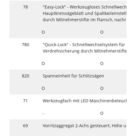
78
"Easy-Lock" - Werkzeugloses Schnellwechsels
Hauptkreissägeblatt und Spalt­keileinstellun
durch Mitnehmerstifte im Flansch, nachrüstba
O
O
780
"Quick-Lock" - Schnellwechselsystem für Haup
Verdrehsicherung durch Mitnehmerstifte im 
O
O
820
Spanneinheit für Schlitzsägen
O
O
71
Werkzeugfach mit LED Maschinenbeleuchtun
-
O
69
Vorritzaggregat 2-Achs gesteuert, Höhe und se