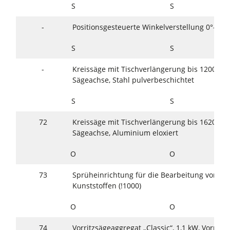
S
S
-
Positionsgesteuerte Winkelverstellung 0°–46°
S
S
-
Kreissäge mit Tischverlängerung bis 1200 mm
Sägeachse, Stahl pulverbeschichtet
S
S
72
Kreissäge mit Tischverlängerung bis 1620 mm
Sägeachse, Aluminium eloxiert
O
O
73
Sprüheinrichtung für die Bearbeitung von Le
Kunststoffen (!1000)
O
O
74
Vorritzsägeaggregat „Classic“, 1,1 kW, Vorritz