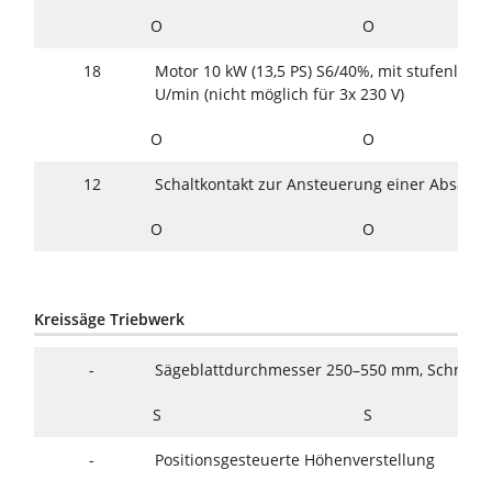
O
O
18
Motor 10 kW (13,5 PS) S6/40%, mit stufenlose
U/min (nicht möglich für 3x 230 V)
O
O
12
Schaltkontakt zur Ansteuerung einer Absaug
O
O
Kreissäge Triebwerk
-
Sägeblattdurchmesser 250–550 mm, Schnitt
S
S
-
Positionsgesteuerte Höhenverstellung