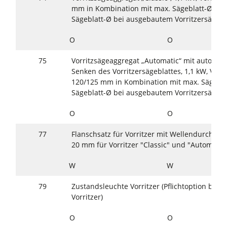
mm in Kombination mit max. Sägeblatt-Ø 40
Sägeblatt-Ø bei ausgebautem Vorritzersägeb
O
O
75
Vorritzsägeaggregat „Automatic“ mit automa
Senken des Vorritzersägeblattes, 1,1 kW, Vorr
120/125 mm in Kombination mit max. Sägebl
Sägeblatt-Ø bei ausgebautem Vorritzersägeb
O
O
77
Flanschsatz für Vorritzer mit Wellendurchme
20 mm für Vorritzer "Classic" und "Automatic
W
W
79
Zustandsleuchte Vorritzer (Pflichtoption bei
Vorritzer)
O
O