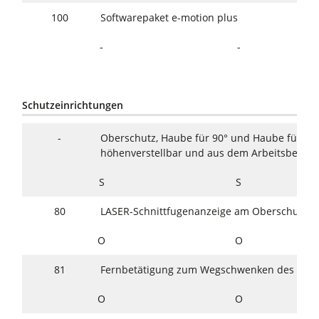
100
Softwarepaket e-motion plus
-
-
Schutzeinrichtungen
-
Oberschutz, Haube für 90° und Haube für Win
höhenverstellbar und aus dem Arbeitsberei
S
S
80
LASER-Schnittfugenanzeige am Oberschutz
O
O
81
Fernbetätigung zum Wegschwenken des Obe
O
O