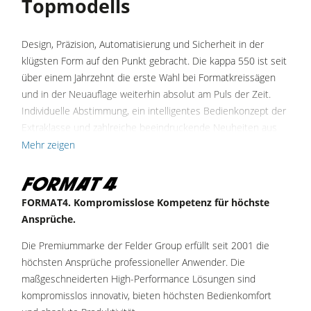
Topmodells
Druckbalkensägen & Plattenaufteilsägen
Brikettierpressen
Design, Präzision, Automatisierung und Sicherheit in der
klügsten Form auf den Punkt gebracht. Die kappa 550 ist seit
Heizplattenpressen & Vakuumpressen
über einem Jahrzehnt die erste Wahl bei Formatkreissägen
Rohluftabsauggeräte
und in der Neuauflage weiterhin absolut am Puls der Zeit.
Individuelle Abstimmung, ein intelligentes Bedienkonzept der
Reinluftabsauggeräte & Entstauber
Extraklasse und zahlreiche beeindruckende Neuheiten aus
Vorschubapparate
der Format4 Innovationsschmiede sorgen für maximale
Mehr zeigen
Effizienz und eine deutliche Steigerung der Produktivität.
Werkstattausrüstung
Die Format4 kappa 550 überzeugt in der e-motion
F4Solutions Software
FORMAT4. Kompromisslose Kompetenz für höchste
Ausstattung unter anderem mit dem elektromotorisch
Ansprüche.
Automatisierung & Materialhandling
gesteuerten Parallelanschlag, unlimitierten
Werkzeugspeicherplätzen und programmierbaren
Projektmanagement
Die Premiummarke der Felder Group erfüllt seit 2001 die
Schnittabfolgen in der smarten, hauseigenen Software.
höchsten Ansprüche professioneller Anwender. Die
Sämtliche Achsen der Maschine können ergonomisch und
maßgeschneiderten High-Performance Lösungen sind
intuitiv von der zentralen Bedieneinheit mit 15"-Touchscreen
kompromisslos innovativ, bieten höchsten Bedienkomfort
angesteuert werden.