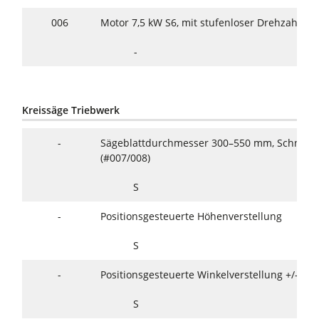
006
Motor 7,5 kW S6, mit stufenloser Drehzahl 2
-
Kreissäge Triebwerk
-
Sägeblattdurchmesser 300–550 mm, Schnitt
(#007/008)
S
-
Positionsgesteuerte Höhenverstellung
S
-
Positionsgesteuerte Winkelverstellung +/–46°
S