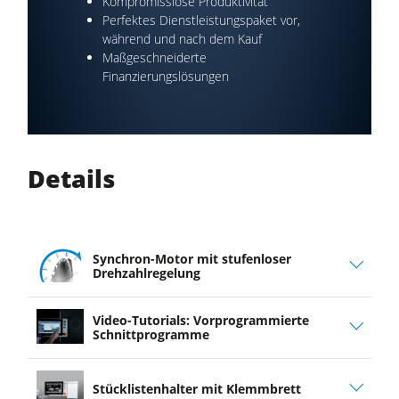
Kompromisslose Produktivität
Perfektes Dienstleistungspaket vor,
während und nach dem Kauf
Maßgeschneiderte
Finanzierungslösungen
Details
Synchron-Motor mit stufenloser
Drehzahlregelung
Video-Tutorials: Vorprogrammierte
Schnittprogramme
Stücklistenhalter mit Klemmbrett