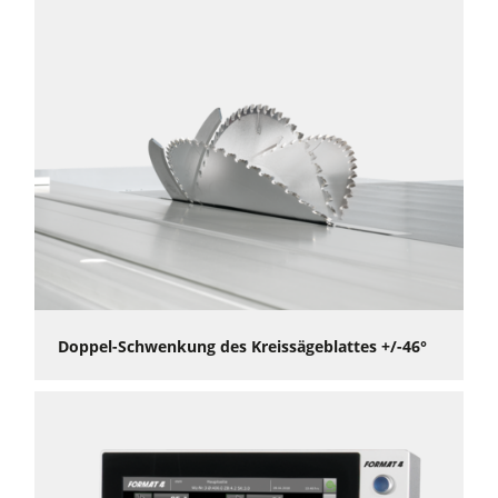
Import-Möglichkeit von Schnittabfolgen
Zusatzfunktionen: Falzen, Nuten, Nutenreihe,
Winkelschnitt, Schrägschnitt plus, falsche Gehrung,
Schifterschnitt plus, verdeckter V-Ausschnitt, Grat- &
Kehlsparren und verschiedenste Geometrische Formen.
Zu
den Video-Tutorials für vorprogrammierte
Schnittprogramme
Doppel-Schwenkung des Kreissägeblattes +/-46°