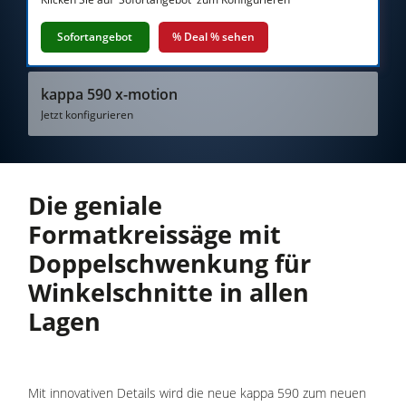
Kreissägen und Formatkreissägen
Hobelmaschinen
Sofortangebot
% Deal % sehen
Fräsmaschinen
kappa 590 x-motion
Kreissäge-Fräsmaschinen
Jetzt konfigurieren
Kombimaschinen
CNC-Bearbeitungszentren
Die geniale
Kantenanleimmaschinen
Formatkreissäge mit
CNC Fenster- und Türenbearbeitung
Doppelschwenkung für
Breitbandschleifmaschinen
Winkelschnitte in allen
Langband- & Kantenschleifmaschinen
Lagen
Bürst- und Bürstschleifmaschinen
Bandsägen
Mit innovativen Details wird die neue kappa 590 zum neuen
Bohrmaschinen