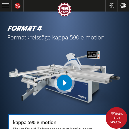
Formatkreissäge
kappa 590 e-motion
play
video
%DEAL%
JETZT
kappa 590 e-motion
SPAREN!
Klicken Sie auf 'Sofortangebot' zum Konfigurieren