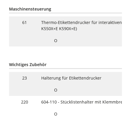
Maschinensteuerung
61
Thermo-Etikettendrucker für interaktiven Eti
K550X+E K590X+E)
O
Wichtiges Zubehör
23
Halterung für Etikettendrucker
O
220
604-110 - Stücklistenhalter mit Klemmbrett A
O