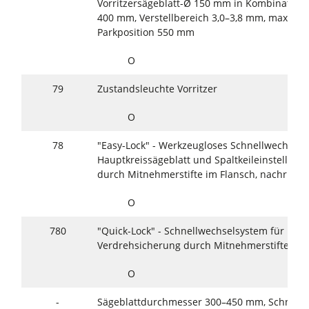
Vorritzersägeblatt-Ø 150 mm in Kombination 
400 mm, Verstellbereich 3,0–3,8 mm, max. Säg
Parkposition 550 mm
O
79
Zustandsleuchte Vorritzer
O
78
"Easy-Lock" - Werkzeugloses Schnellwechsels
Hauptkreissägeblatt und Spalt­keileinstellun
durch Mitnehmerstifte im Flansch, nachrüstba
O
780
"Quick-Lock" - Schnellwechselsystem für Haup
Verdrehsicherung durch Mitnehmerstifte im 
O
-
Sägeblattdurchmesser 300–450 mm, Schnitt