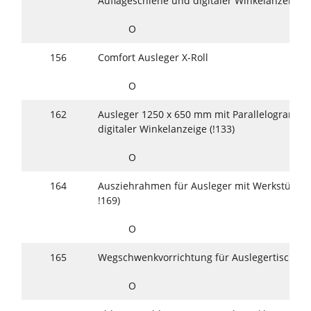
Auflageschiene und digitaler Winkelanzeige
O
156
Comfort Ausleger X-Roll
O
162
Ausleger 1250 x 650 mm mit Parallelogrammv
digitaler Winkelanzeige (!133)
O
164
Ausziehrahmen für Ausleger mit Werkstückrol
!169)
O
165
Wegschwenkvorrichtung für Auslegertisch (#0
O