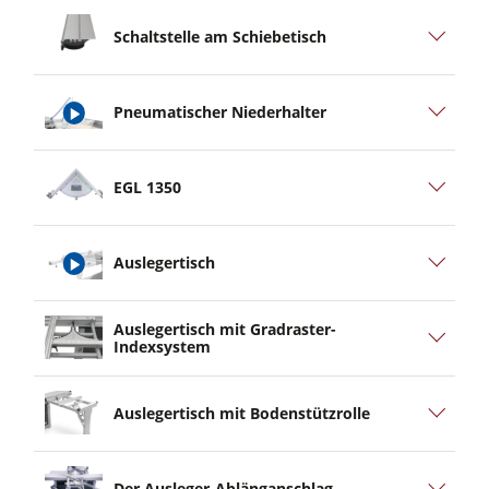
Schaltstelle am Schiebetisch
Pneumatischer Niederhalter
play
EGL 1350
video
Auslegertisch
play
Auslegertisch mit Gradraster-
video
Indexsystem
Auslegertisch mit Bodenstützrolle
Der Ausleger-Ablänganschlag