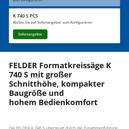
Kreissägen und Formatkreissägen
Hobelmaschinen
K 740 S PCS
Fräsmaschinen
Klicken Sie auf 'Sofortangebot' zum Konfigurieren
Kreissäge-Fräsmaschinen
Sofortangebot
Kombimaschinen
CNC-Bearbeitungszentren
FELDER Formatkreissäge K
Kantenanleimmaschinen
740 S mit großer
CNC Fenster- und Türenbearbeitung
Schnitthöhe, kompakter
Breitbandschleifmaschinen
Baugröße und
Langband- & Kantenschleifmaschinen
hohem Bedienkomfort
Bürst- und Bürstschleifmaschinen
Bandsägen
Bohrmaschinen
Die FELDER K 740 S überzeugt durch die Zusammenführung