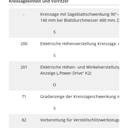
Kreissägeeinheit und Vorritzer
-
Kreissäge mit Sägeblattschwenkung 90°–45°,
140 mm bei Blattdurchmesser 400 mm, Drehz
S
200
Elektrische Höhenverstellung Kreissäge, ohne
S
201
Elektrische Höhen- und Winkelverstellung Kre
Anzeige („Power-Drive“ K2)
O
71
Gradanzeige der Kreissägeschwenkung im H
S
82
Vorbereitung für Verstellschlitzwerkzeuge bi