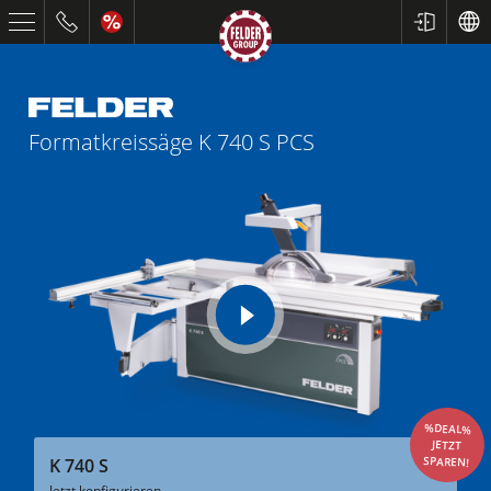
Formatkreissäge
K 740 S PCS
play
video
%DEAL%
JETZT
SPAREN!
K 740 S
Jetzt konfigurieren