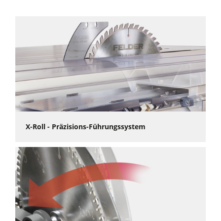
Absaugergebnis und höchste Arbeitssicherheit ist die K 740
S mit einem schwenkbaren FELDER Oberschutz ausgestattet.
Das optionale „Power-Drive“-Paket bringt mit elektrischer
Sägeblatthöhen- und Winkelverstellung
zehntelmillimetergenaue Präzision und Bedienkomfort der
Extraklasse in Ihre Werkstatt.
Der intelligente Parallelanschlag bringt überragenden Komfort
und beeindruckende Produktivität in jede Werkstatt. Als
Wunschausstattung der K 740 S fährt er per Knopfdruck,
geführt auf einem Linearführungssystem mit
X-Roll - Präzisions-Führungssystem
Kugelumlaufspindellagerung, schnell und
zehntelmillimetergenau in die vorgegebene Position und
sorgt so schnell und einfach für präzise Schnittergebnisse.
Sechs Jahre Garantie auf die patentierte „Easy-Glide“-
Schwenksegmentführung und zehn Jahre Garantie auf den
bewährten FELDER- „X-Roll“-Formatschiebetisch sichern
Zuverlässigkeit für viele Jahre.