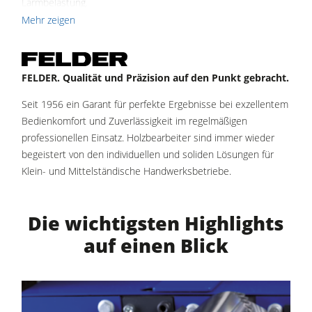
Lärmbelastung.
Brikettierpressen
Mehr zeigen
Die Vorteile auf einen Blick:
Heizplattenpressen & Vakuumpressen
Rohluftabsauggeräte
Einfaches, synchrones Aufklappen der massiven
FELDER. Qualität und Präzision auf den Punkt gebracht.
Abrichttische
Reinluftabsauggeräte & Entstauber
Minimaler Platzbedarf durch optimierten Fügeanschlag
Seit 1956 ein Garant für perfekte Ergebnisse bei exzellentem
Zehntelmillimetergenaue Dickentisch-Einstellung mit
Vorschubapparate
Bedienkomfort und Zuverlässigkeit im regelmäßigen
Digitalanzeige
professionellen Einsatz. Holzbearbeiter sind immer wieder
Werkstattausrüstung
Optionales „Power-Drive“-Paket für elektronische
begeistert von den individuellen und soliden Lösungen für
Steuerung
F4Solutions Software
Klein- und Mittelständische Handwerksbetriebe.
Leicht ablesbare, optimal in den Maschinenständer
integrierte Spanabnahmeskala
Automatisierung & Materialhandling
Die Felder Systemhobelwelle, seit Jahrzehnten ein Garant
Projektmanagement
für perfekte Hobelergebnisse
Die wichtigsten Highlights
Halbierung der Lärmbelastung mit der innovativen Silent-
auf einen Blick
®
Power
Spiralmesser-Hobelwelle