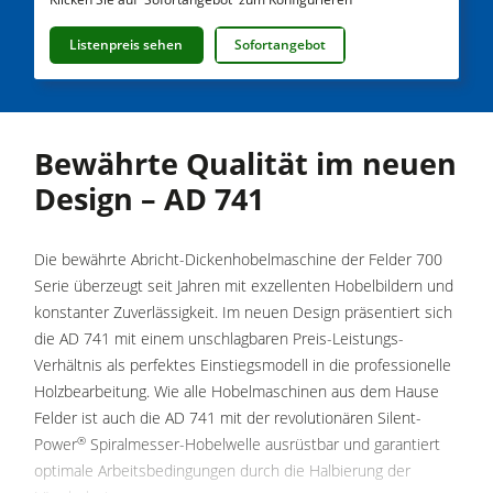
Fräsmaschinen
Listenpreis sehen
Sofortangebot
Kreissäge-Fräsmaschinen
Kombimaschinen
Bewährte Qualität im neuen
CNC-Bearbeitungszentren
Design – AD 741
Kantenanleimmaschinen
CNC Fenster- und Türenbearbeitung
Die bewährte Abricht-Dickenhobelmaschine der Felder 700
Breitbandschleifmaschinen
Serie überzeugt seit Jahren mit exzellenten Hobelbildern und
konstanter Zuverlässigkeit. Im neuen Design präsentiert sich
Langband- & Kantenschleifmaschinen
die AD 741 mit einem unschlagbaren Preis-Leistungs-
Bürst- und Bürstschleifmaschinen
Verhältnis als perfektes Einstiegsmodell in die professionelle
Holzbearbeitung. Wie alle Hobelmaschinen aus dem Hause
Bandsägen
Felder ist auch die AD 741 mit der revolutionären Silent-
Bohrmaschinen
®
Power
Spiralmesser-Hobelwelle ausrüstbar und garantiert
optimale Arbeitsbedingungen durch die Halbierung der
Druckbalkensägen & Plattenaufteilsägen