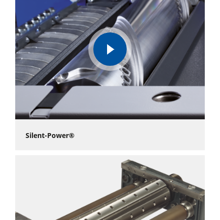
play
video
Silent-Power®