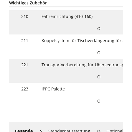
Wichtiges Zubehör
210
Fahreinrichtung (410-160)
O
211
Koppelsystem für Tischverlängerung für Abr
O
221
Transportvorbereitung für Überseetransport
O
223
IPPC Palette
O
Legende
S
... Standardausstattung
O
... Optional