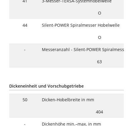
41
3-Messer-TERSA-Systemhobelwelle
O
44
Silent-POWER Spiralmesser Hobelwelle
O
-
Messeranzahl - Silent-POWER Spiralmesser H
63
Dickeneinheit und Vorschubgetriebe
50
Dicken-Hobelbreite in mm
404
-
Dickenhöhe min.–max. in mm