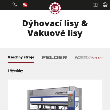
Dýhovací lisy &
Vakuové lisy
Všechny stroje
Otevřít filtr
7
Výrobky
Formátovací pily
Srovnávací a tloušťkovací frézky
Spodní frézky
Okružní pily s frézkou