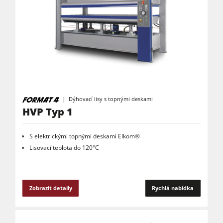
Dýhovací lisy s topnými deskami
HVP Typ 1
S elektrickými topnými deskami Elkom®
Lisovací teplota do 120°C
Zobrazit detaily
Rychlá nabídka