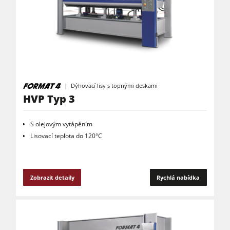
Podavače
Dílenské vybavení
Software F4Solutions
Automatizace a manipulace s materiálem
Dýhovací lisy s topnými deskami
Projektový management
HVP Typ 3
S olejovým vytápěním
Lisovací teplota do 120°C
Zobrazit detaily
Rychlá nabídka