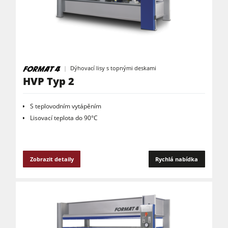
Kombinované dřevoobráběcí stroje
CNC obráběcí centra
Olepovačky hran
Širokopásové brusky
Dýhovací lisy s topnými deskami
Pásové a hranové brusky
HVP Typ 2
Kartáčovací stroje a kartáčové brusky
S teplovodním vytápěním
Pásové pily
Lisovací teplota do 90°C
Kolíkovačky a dlabačky
Velkoplošné pily
Zobrazit detaily
Rychlá nabídka
Briketovací lisy
Dýhovací lisy & Vakuové lisy
Odsavače
Filtrační a odprašovací jednotky